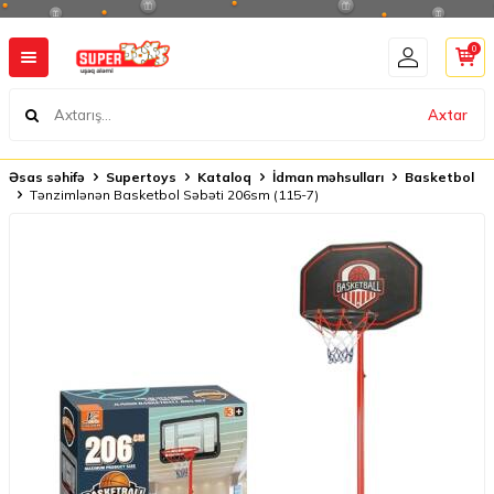
0
Axtar
Əsas səhifə
Supertoys
Kataloq
İdman məhsulları
Basketbol
Tənzimlənən Basketbol Səbəti 206sm (115-7)