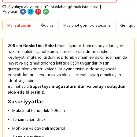
Siyahıya əlavə edin
Məsləhət görmək istəsəniz
Paylaşın
Məhsul təsviri
Ödəniş
Məsləhət görmək istəsəniz
Geri qayt
206 sm Basketbol Səbəti
həm uşaqlar, həm də böyüklər üçün
nəzərdə tutulmuş möhkəm və tənzimlənən idman dəstidir.
Keyfiyyətli materiallardan hazırlanıb və həm ev daxilində, həm də
həyət və açıq məkanlarda istifadə üçün uyğundur. Asan
quraşdırılan konstruksiyası ilə oyun vaxtınızı daha əyləncəli
edəcək. İdmanı sevdirmək və aktiv istirahəti təşviq etmək üçün
ideal seçimdir.
Bu məhsulu
Supertoys mağazalarından və onlayn satışdan
əldə edə bilərsiniz.
Xüsusiyyətlər
Maksimal hündürlük: 206 sm
Tənzimlənən dirək
Möhkəm və davamlı material
Asan quraşdırma