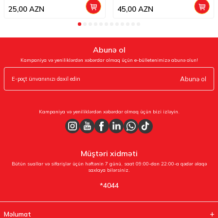
25,00
AZN
45,00
AZN
Abunə ol
Kampaniya və yeniliklərdən xəbərdar olmaq üçün e-bülletenimizə abunə olun!
Abunə ol
Kampaniya və yeniliklərdən xəbərdar olmaq üçün bizi izləyin.
Müştəri xidməti
Bütün suallar və sifarişlər üçün həftənin 7 günü, saat 09:00-dan 22:00-a qədər əlaqə
saxlaya bilərsiniz.
*4044
Məlumat