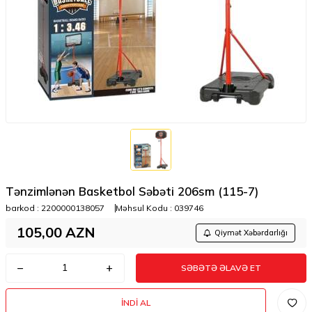
Tənzimlənən Basketbol Səbəti 206sm (115-7)
barkod :
2200000138057
Məhsul Kodu :
039746
105,00
AZN
Qiymət Xəbərdarlığı
SƏBƏTƏ ƏLAVƏ ET
İNDI AL