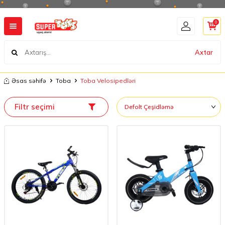
0
Axtar
Əsas səhifə
Toba
Toba Velosipedləri
Filtr seçimi