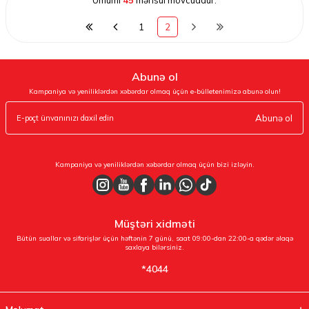
Ümumi
45
məhsul mövcuddur.
1
2
Abunə ol
Kampaniya və yeniliklərdən xəbərdar olmaq üçün e-bülletenimizə abunə olun!
Abunə ol
Kampaniya və yeniliklərdən xəbərdar olmaq üçün bizi izləyin.
Müştəri xidməti
Bütün suallar və sifarişlər üçün həftənin 7 günü, saat 09:00-dan 22:00-a qədər əlaqə
saxlaya bilərsiniz.
*4044