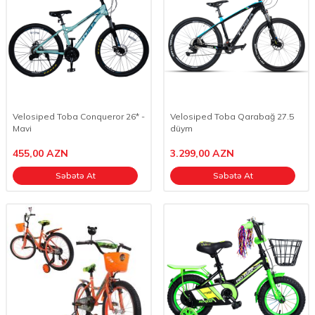
Velosiped Toba Conqueror 26* -
Velosiped Toba Qarabağ 27.5
Mavi
düym
455,00
AZN
3.299,00
AZN
Səbətə At
Səbətə At