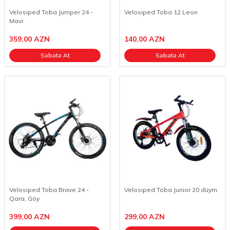
Velosiped Toba Jumper 24 -
Velosiped Toba 12 Leon
Mavi
359,00
AZN
140,00
AZN
Səbətə At
Səbətə At
Velosiped Toba Brave 24 -
Velosiped Toba Junior 20 düym
Qara, Göy
399,00
AZN
299,00
AZN