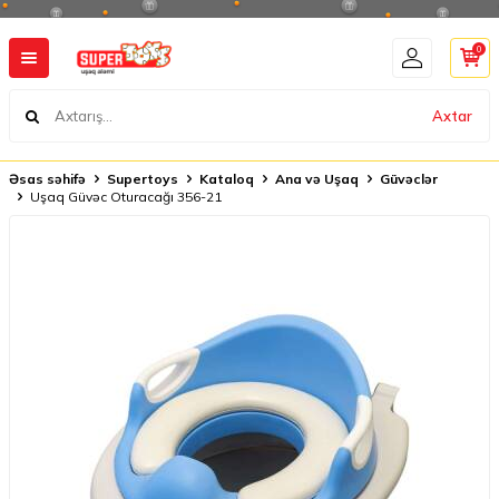
0
Axtar
Əsas səhifə
Supertoys
Kataloq
Ana və Uşaq
Güvəclər
Uşaq Güvəc Oturacağı 356-21