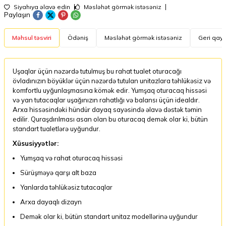
Siyahıya əlavə edin
Məsləhət görmək istəsəniz
Paylaşın
Məhsul təsviri
Ödəniş
Məsləhət görmək istəsəniz
Geri qayt
Uşaqlar üçün nəzərdə tutulmuş bu rahat tualet oturacağı
övladınızın böyüklər üçün nəzərdə tutulan unitazlara təhlükəsiz və
komfortlu uyğunlaşmasına kömək edir. Yumşaq oturacaq hissəsi
və yan tutacaqlar uşağınızın rahatlığı və balansı üçün idealdır.
Arxa hissəsindəki hündür dayaq sayəsində əlavə dəstək təmin
edilir. Quraşdırılması asan olan bu oturacaq demək olar ki, bütün
standart tualetlərə uyğundur.
Xüsusiyyətlər:
Yumşaq və rahat oturacaq hissəsi
Sürüşməyə qarşı alt baza
Yanlarda təhlükəsiz tutacaqlar
Arxa dayaqlı dizayn
Demək olar ki, bütün standart unitaz modellərinə uyğundur