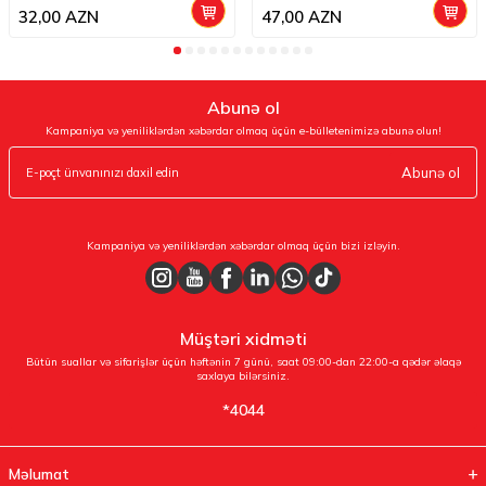
32,00
AZN
47,00
AZN
Abunə ol
Kampaniya və yeniliklərdən xəbərdar olmaq üçün e-bülletenimizə abunə olun!
Abunə ol
Kampaniya və yeniliklərdən xəbərdar olmaq üçün bizi izləyin.
Müştəri xidməti
Bütün suallar və sifarişlər üçün həftənin 7 günü, saat 09:00-dan 22:00-a qədər əlaqə
saxlaya bilərsiniz.
*4044
Məlumat