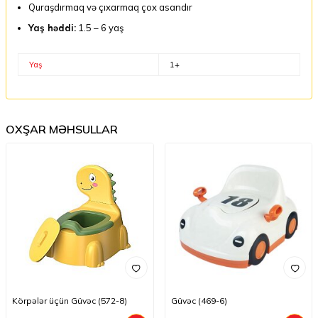
Quraşdırmaq və çıxarmaq çox asandır
Yaş həddi:
1.5 – 6 yaş
Yaş
1+
OXŞAR MƏHSULLAR
Körpələr üçün Güvəc (572-8)
Güvəc (469-6)