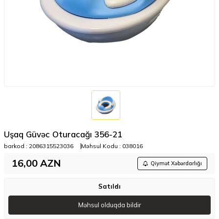
Uşaq Güvəc Oturacağı 356-21
barkod :
2086315523036
Məhsul Kodu :
038016
16,00
AZN
Qiymət Xəbərdarlığı
Satıldı
Məhsul olduqda bildir