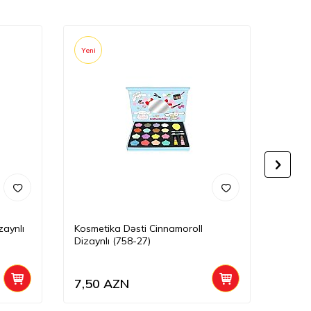
Yeni
Yeni
zaynlı
Kosmetika Dəsti Cinnamoroll
Kuromi
Dizaynlı (758-27)
7,50
AZN
16,0