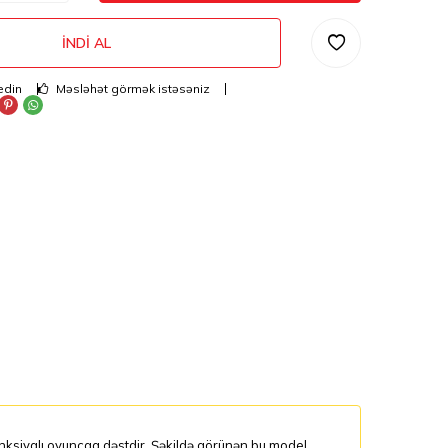
İNDI AL
edin
Məsləhət görmək istəsəniz
unksiyalı oyuncaq dəstdir. Şəkildə görünən bu model