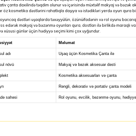
tiv çanta daxilində təqdim olunur və içərisində müxtəlif makyaj və bəzək a
r öz kosmetika dəstlərini rahatlıqla daşıya və istədikləri yerdə oyun qura bil
 oyuncaq dəstləri uşaqlarda təxəyyülün, özünüifadənin və rol oyunu bacarıqları
iss edərək makyaj və bəzənmə oyunları qura, dostları ilə birlikdə maraqlı v
ə xüsusi günlər üçün hədiyyə seçimi kimi çox uyğundur.
siyyət
Məlumat
ul adı
Uşaq üçün Kosmetika Çanta ilə
ul növü
Makyaj və bəzək aksesuar dəsti
lekt
Kosmetika aksesuarları və çanta
yn
Rəngli, dekorativ və portativ çanta modeli
adə sahəsi
Rol oyunu, evcilik, bəzənmə oyunu, hədiyy