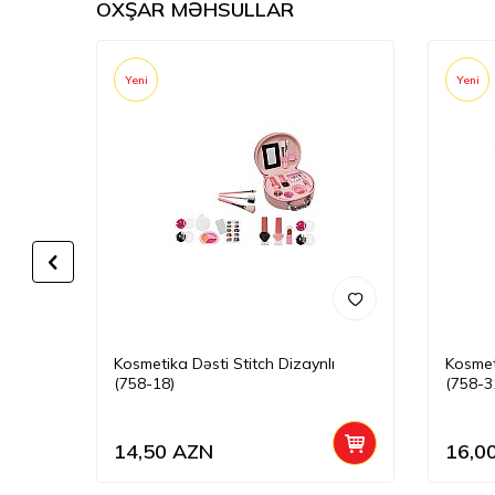
OXŞAR MƏHSULLAR
Yeni
Yeni
sı
Kosmetika Dəsti Stitch Dizaynlı
Kosmet
(758-18)
(758-3
14,50
AZN
16,0