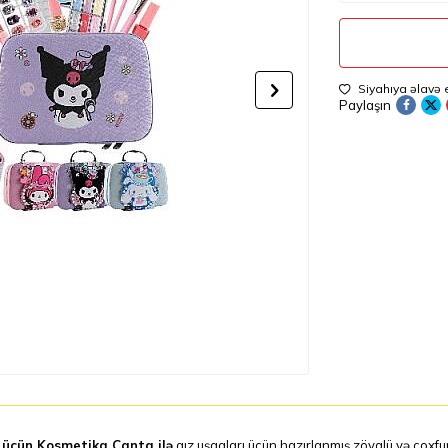
Siyahıya əlavə 
Paylaşın
üçün Kosmetika Çanta ilə
qız uşaqları üçün hazırlanmış zövqlü və çoxf