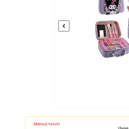
Məhsul təsviri
Uşaq 