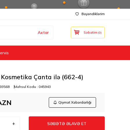
Bəyəndiklərim
Axtar
Səbətim
(
0
)
ervis
Kosmetika Çanta ilə (662-4)
93568
Məhsul Kodu :
045943
AZN
Qiymət Xəbərdarlığı
SƏBƏTƏ ƏLAVƏ ET