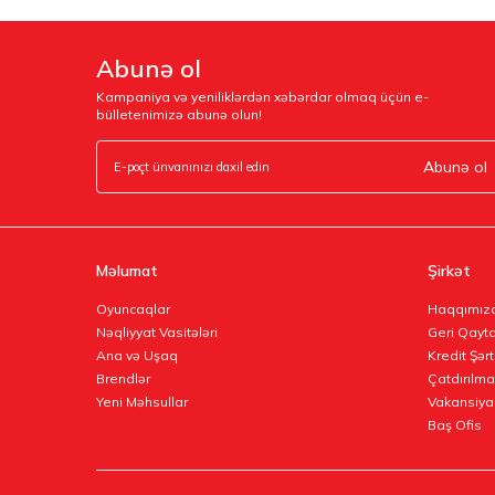
Abunə ol
Kampaniya və yeniliklərdən xəbərdar olmaq üçün e-
bülletenimizə abunə olun!
Abunə ol
Məlumat
Şirkət
Oyuncaqlar
Haqqımız
Nəqliyyat Vasitələri
Geri Qayta
Ana və Uşaq
Kredit Şərt
Brendlər
Çatdırılma
Yeni Məhsullar
Vakansiya
Baş Ofis