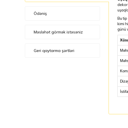
dekora
uşaqla
Ödəniş
Bu tip
kimi h
günü v
Məsləhət görmək istəsəniz
Xüsu
Geri qaytarma şərtləri
Məhs
Məhs
Komp
Diza
İstif