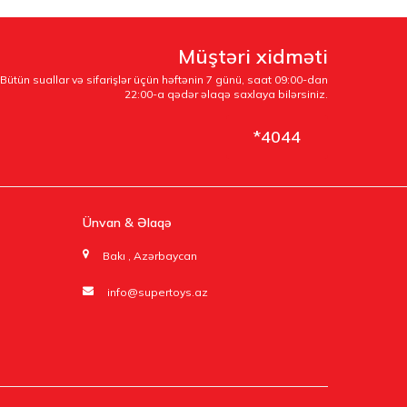
Müştəri xidməti
Bütün suallar və sifarişlər üçün həftənin 7 günü, saat 09:00-dan
22:00-a qədər əlaqə saxlaya bilərsiniz.
*4044
Ünvan & Əlaqə
Bakı , Azərbaycan
info@supertoys.az