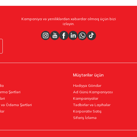
Kampaniya və yeniliklərdən xəbərdar olmaq üçün bizi
izləyin.
Müştərilər üçün
da
Hədiyyə Göndər
rma Şərtləri
Ad Günü Kampaniyası
ləri
Kampaniyalar
 və Ödəmə Şərtləri
Tədbirlər və Layihələr
lar
Korporativ Satış
Sifariş İzləmə