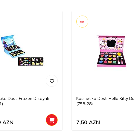
Yeni
ika Dəsti Frozen Dizaynlı
Kosmetika Dəsti Hello Kitty Di
1)
(758-28)
0
AZN
7,50
AZN