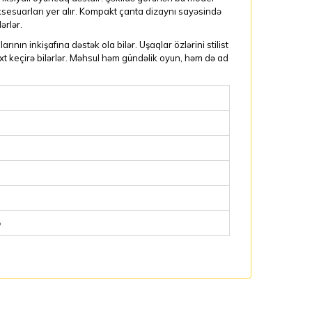
ksesuarları yer alır. Kompakt çanta dizaynı sayəsində
ərlər.
nın inkişafına dəstək ola bilər. Uşaqlar özlərini stilist
axt keçirə bilərlər. Məhsul həm gündəlik oyun, həm də ad
ə