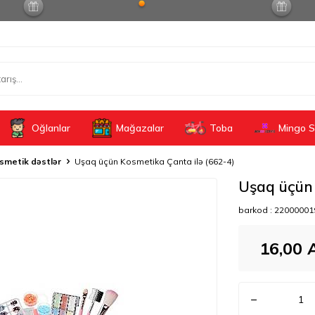
Oğlanlar
Mağazalar
Toba
Mingo S
smetik dəstlər
Uşaq üçün Kosmetika Çanta ilə (662-4)
Uşaq üçün 
barkod :
22000001
16,00