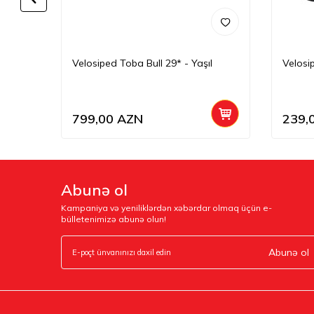
oz
Velosiped Toba Bull 29* - Yaşıl
Velosi
799,00
AZN
239,
Abunə ol
Kampaniya və yeniliklərdən xəbərdar olmaq üçün e-
bülletenimizə abunə olun!
Abunə ol