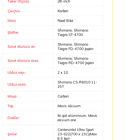
Təkər Ölçüsü
28-inch
Çərçivə
Karbon
Növü
Road Bike
Shimano, Shimano
Şhifter
Tiagra ST-4700
Shimano, Shimano
Sürət ötürücü ön
Tiagra FD-4700 Japan
Shimano, Shimano
Sürət ötürücü arxa
Tiagra RD-4700 Japan
Ulduz sayı
2 x 10
Shimano CS-R6010 11-
Ulduz arxa
25T
Maşa
Carbon
Top
Mavic Aksium
İki qat alüminium, Mavic
Disklər
aksium one
Contenintal Ultra Sport
Şinlər
23-622(700 x 23C)(Max
8.5 bar)