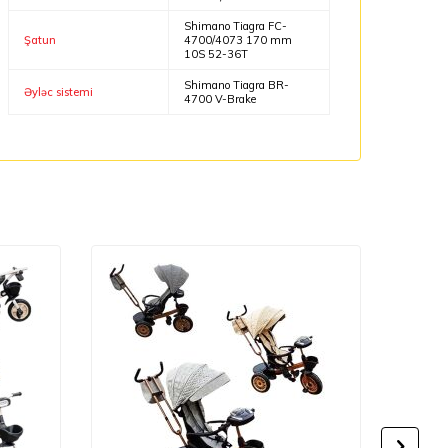
Shimano Tiagra FC-
Şatun
4700/4073 170 mm
10S 52-36T
Shimano Tiagra BR-
Əyləc sistemi
4700 V-Brake