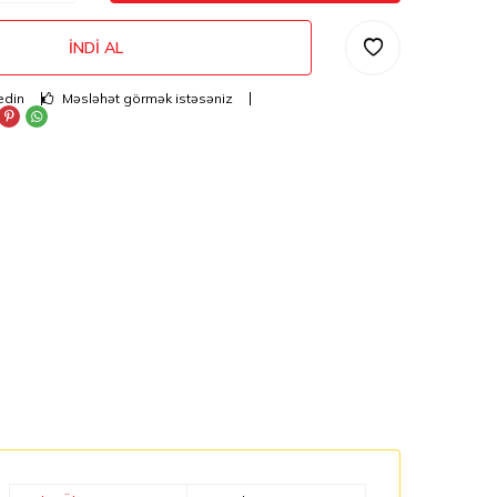
İNDI AL
edin
Məsləhət görmək istəsəniz