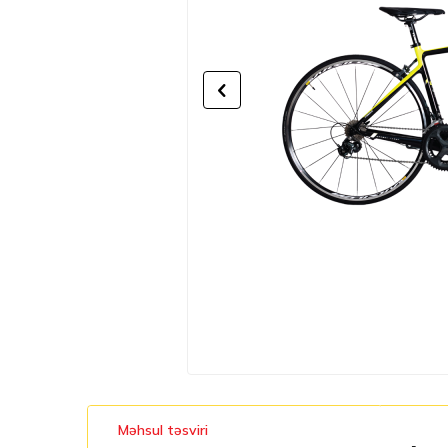
Məhsul təsviri
-