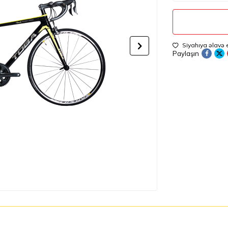
Siyahıya əlavə 
Paylaşın