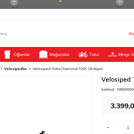
Ax
Oğlanlar
Mağazalar
Toba
Mingo S
Velosipedlər
Velosiped Toba Diamond 700C 28 düym
Velosiped
barkod :
20600000
3.399,