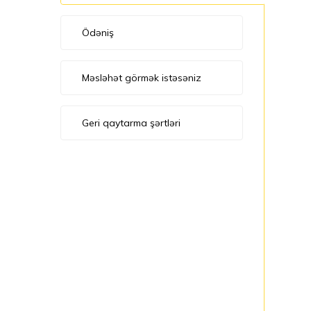
Ödəniş
Məsləhət görmək istəsəniz
Geri qaytarma şərtləri