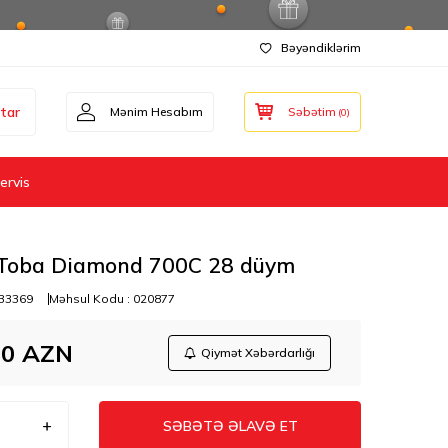
Bəyəndiklərim
tar
Mənim Hesabım
Səbətim
(
0
)
ervis
 Toba Diamond 700C 28 düym
33369
Məhsul Kodu :
020877
00
AZN
Qiymət Xəbərdarlığı
SƏBƏTƏ ƏLAVƏ ET