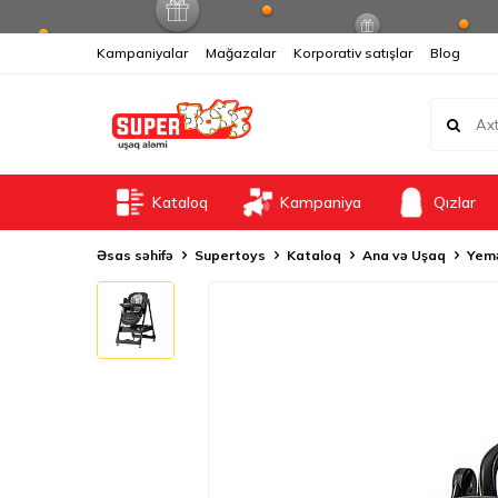
Kampaniyalar
Mağazalar
Korporativ satışlar
Blog
Kataloq
Kampaniya
Qızlar
Əsas səhifə
Supertoys
Kataloq
Ana və Uşaq
Yem