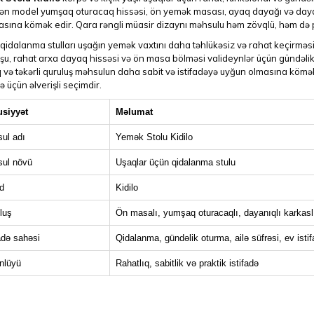
ən model yumşaq oturacaq hissəsi, ön yemək masası, ayaq dayağı və dayan
sına kömək edir. Qara rəngli müasir dizaynı məhsulu həm zövqlü, həm də pr
 qidalanma stulları uşağın yemək vaxtını daha təhlükəsiz və rahat keçirmə
şu, rahat arxa dayaq hissəsi və ön masa bölməsi valideynlər üçün gündəlik 
və təkərli quruluş məhsulun daha sabit və istifadəyə uyğun olmasına kömək
də üçün əlverişli seçimdir.
siyyət
Məlumat
ul adı
Yemək Stolu Kidilo
ul növü
Uşaqlar üçün qidalanma stulu
d
Kidilo
luş
Ön masalı, yumşaq oturacaqlı, dayanıqlı karkasl
adə sahəsi
Qidalanma, gündəlik oturma, ailə süfrəsi, ev istif
nlüyü
Rahatlıq, sabitlik və praktik istifadə