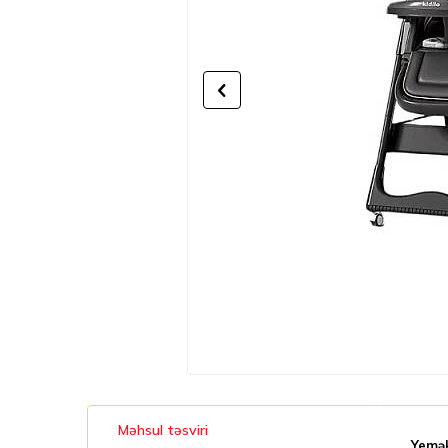
Məhsul təsviri
Yemək