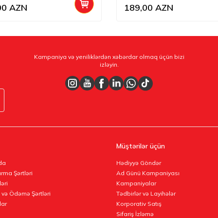
00
AZN
189,00
AZN
Kampaniya və yeniliklərdən xəbərdar olmaq üçün bizi
izləyin.
Müştərilər üçün
da
Hədiyyə Göndər
rma Şərtləri
Ad Günü Kampaniyası
ləri
Kampaniyalar
 və Ödəmə Şərtləri
Tədbirlər və Layihələr
lar
Korporativ Satış
Sifariş İzləmə