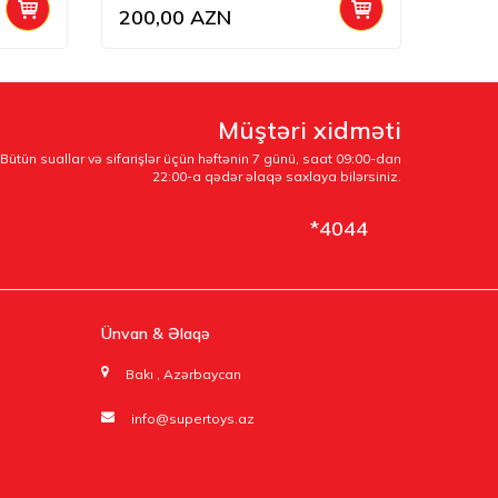
200,00
AZN
100,
Müştəri xidməti
Bütün suallar və sifarişlər üçün həftənin 7 günü, saat 09:00-dan
22:00-a qədər əlaqə saxlaya bilərsiniz.
*4044
Ünvan & Əlaqə
Bakı , Azərbaycan
info@supertoys.az