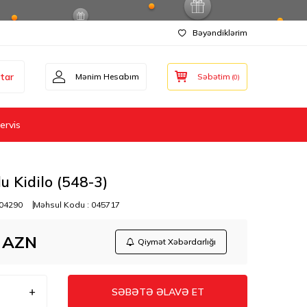
Bəyəndiklərim
tar
Mənim Hesabım
Səbətim
(
0
)
ervis
u Kidilo (548-3)
04290
Məhsul Kodu :
045717
AZN
Qiymət Xəbərdarlığı
SƏBƏTƏ ƏLAVƏ ET