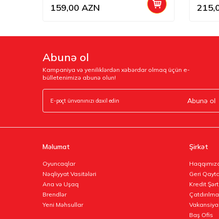
159,00
AZN
215,
Abunə ol
Kampaniya və yeniliklərdən xəbərdar olmaq üçün e-
bülletenimizə abunə olun!
Abunə ol
Məlumat
Şirkət
Oyuncaqlar
Haqqımız
Nəqliyyat Vasitələri
Geri Qayta
Ana və Uşaq
Kredit Şərt
Brendlər
Çatdırılma
Yeni Məhsullar
Vakansiya
Baş Ofis