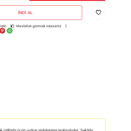
İNDI AL
edin
Məsləhət görmək istəsəniz
lik istifadə üçün uyğun qidalanma məhsuludur. Şəkildə