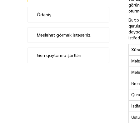
görün
oturma
Ödəniş
Bu tip
qurulu
dayaq 
Məsləhət görmək istəsəniz
istifa
Xüsu
Geri qaytarma şərtləri
Məhs
Məhs
Bren
Quru
İstif
Üstü