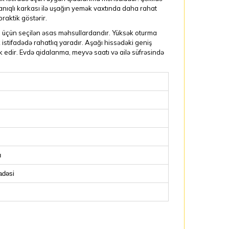
ıqlı karkası ilə uşağın yemək vaxtında daha rahat
aktik göstərir.
si üçün seçilən əsas məhsullardandır. Yüksək oturma
istifadədə rahatlıq yaradır. Aşağı hissədəki geniş
 edir. Evdə qidalanma, meyvə saatı və ailə süfrəsində
ı
adəsi