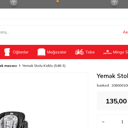
Ax
Oğlanlar
Mağazalar
Toba
Mingo S
ək masası
Yemək Stolu Kidilo (548-3)
Yemək Stol
barkod :
20600010
135,00