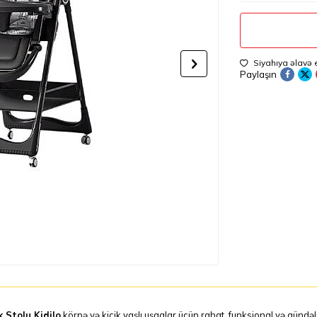
Siyahıya əlavə 
Paylaşın
 Stolu Kidilo
körpə və kiçik yaşlı uşaqlar üçün rahat, funksional və gündə