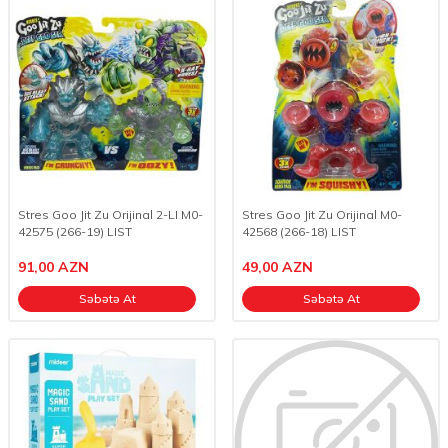
Stres Goo Jit Zu Orijinal 2-LI M0-
Stres Goo Jit Zu Orijinal M0-
42575 (266-19) LIST
42568 (266-18) LIST
91,00
AZN
49,00
AZN
Səbətə At
Səbətə At