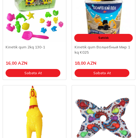
Satıldı
Kinetik qum 2kq 130-1
Kinetik qum Волшебный Мир 1
kq K025
16,00
AZN
18,00
AZN
Səbətə At
Səbətə At