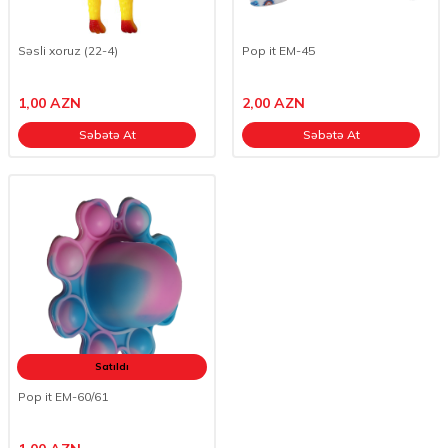
Səsli xoruz (22-4)
Pop it EM-45
1,00
AZN
2,00
AZN
Səbətə At
Səbətə At
Satıldı
Pop it EM-60/61