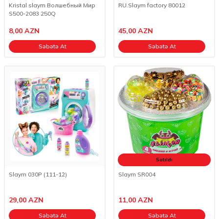
Kristal slaym Волшебный Мир
RU.Slaym factory 80012
S500-2083 250Q
8,00
AZN
45,00
AZN
Səbətə At
Səbətə At
Satıldı
Slaym 030P (111-12)
Slaym SR004
29,00
AZN
11,00
AZN
Səbətə At
Səbətə At