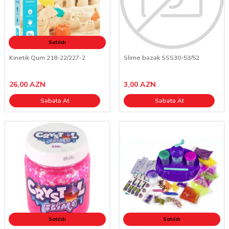
Satıldı
Kinetik Qum 218-22/227-2
Slime bəzək SSS30-53/52
26,00
AZN
3,00
AZN
Səbətə At
Səbətə At
Satıldı
Satıldı