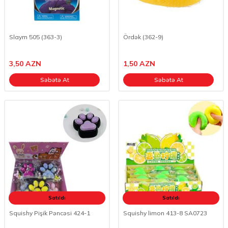
Slaym 505 (363-3)
Ördək (362-9)
3,50
AZN
1,50
AZN
Səbətə At
Səbətə At
Satıldı
Satıldı
Squishy Pişik Pəncəsi 424-1
Squishy limon 413-8 SA0723