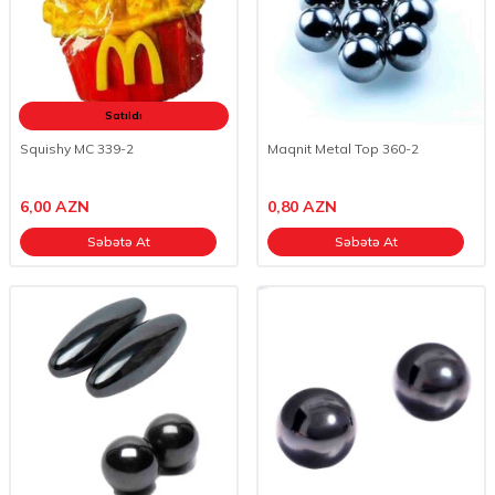
Satıldı
Squishy MC 339-2
Maqnit Metal Top 360-2
6,00
AZN
0,80
AZN
Səbətə At
Səbətə At