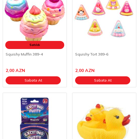
Satıldı
Squishy Muffin 389-4
Squishy Tort 389-6
2,00
AZN
2,00
AZN
Səbətə At
Səbətə At