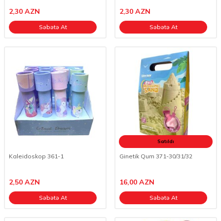
2,30
AZN
2,30
AZN
Səbətə At
Səbətə At
Satıldı
Kaleidoskop 361-1
Ginetik Qum 371-30/31/32
2,50
AZN
16,00
AZN
Səbətə At
Səbətə At