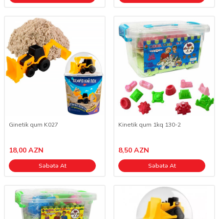
Ginetik qum K027
Kinetik qum 1kq 130-2
18,00
AZN
8,50
AZN
Səbətə At
Səbətə At