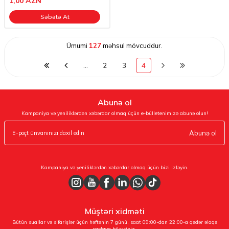
1,00
AZN
Səbətə At
Ümumi
127
məhsul mövcuddur.
…
2
3
4
Abunə ol
Kampaniya və yeniliklərdən xəbərdar olmaq üçün e-bülletenimizə abunə olun!
Abunə ol
Kampaniya və yeniliklərdən xəbərdar olmaq üçün bizi izləyin.
Müştəri xidməti
Bütün suallar və sifarişlər üçün həftənin 7 günü, saat 09:00-dan 22:00-a qədər əlaqə
saxlaya bilərsiniz.