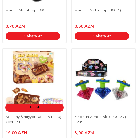
Maqnit Metal Top 360-3
Maqnitli Metal Top (360-1)
0,70
AZN
0,60
AZN
Səbətə At
Səbətə At
Satıldı
Squishy Şirniyyat Dəsti (344-13)
Fırlanan Almaz Blok (401-32)
708B-71
1235
19,00
AZN
3,00
AZN