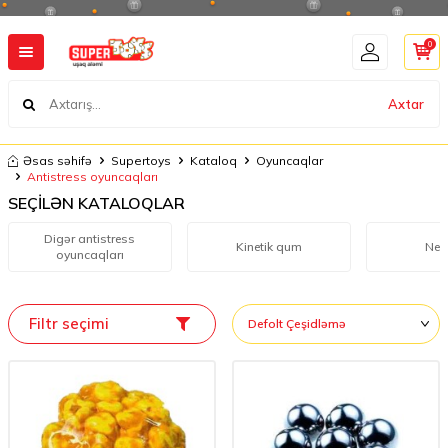
0
Axtar
Əsas səhifə
Supertoys
Kataloq
Oyuncaqlar
Antistress oyuncaqları
SEÇİLƏN KATALOQLAR
Digər antistress
Kinetik qum
Neo
oyuncaqları
Filtr seçimi