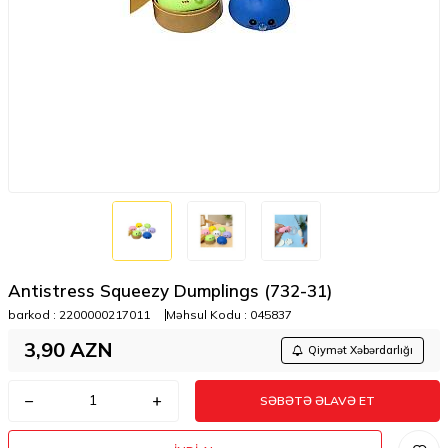
Antistress Squeezy Dumplings (732-31)
barkod :
2200000217011
Məhsul Kodu :
045837
3,90
AZN
Qiymət Xəbərdarlığı
SƏBƏTƏ ƏLAVƏ ET