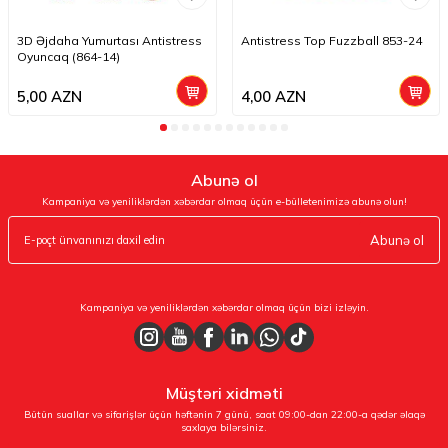
3D Əjdaha Yumurtası Antistress
Antistress Top Fuzzball 853-24
Oyuncaq (864-14)
5,00
AZN
4,00
AZN
Abunə ol
Kampaniya və yeniliklərdən xəbərdar olmaq üçün e-bülletenimizə abunə olun!
Abunə ol
Kampaniya və yeniliklərdən xəbərdar olmaq üçün bizi izləyin.
Müştəri xidməti
Bütün suallar və sifarişlər üçün həftənin 7 günü, saat 09:00-dan 22:00-a qədər əlaqə
saxlaya bilərsiniz.