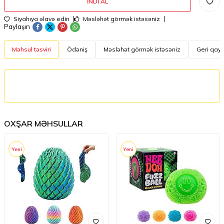
İNDI AL
Siyahıya əlavə edin
Məsləhət görmək istəsəniz
Paylaşın
Məhsul təsviri
Ödəniş
Məsləhət görmək istəsəniz
Geri qayt
OXŞAR MƏHSULLAR
Yeni
Yeni