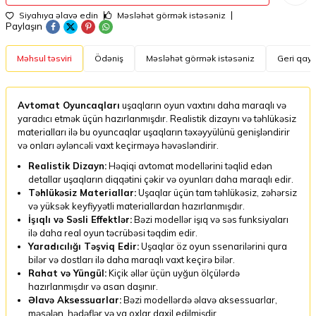
Siyahıya əlavə edin
Məsləhət görmək istəsəniz
Paylaşın
Məhsul təsviri
Ödəniş
Məsləhət görmək istəsəniz
Geri qayt
Avtomat Oyuncaqları
uşaqların oyun vaxtını daha maraqlı və
yaradıcı etmək üçün hazırlanmışdır. Realistik dizaynı və təhlükəsiz
materialları ilə bu oyuncaqlar uşaqların təxəyyülünü genişləndirir
və onları əyləncəli vaxt keçirməyə həvəsləndirir.
Realistik Dizayn:
Həqiqi avtomat modellərini təqlid edən
detallar uşaqların diqqətini çəkir və oyunları daha maraqlı edir.
Təhlükəsiz Materiallar:
Uşaqlar üçün tam təhlükəsiz, zəhərsiz
və yüksək keyfiyyətli materiallardan hazırlanmışdır.
İşıqlı və Səsli Effektlər:
Bəzi modellər işıq və səs funksiyaları
ilə daha real oyun təcrübəsi təqdim edir.
Yaradıcılığı Təşviq Edir:
Uşaqlar öz oyun ssenarilərini qura
bilər və dostları ilə daha maraqlı vaxt keçirə bilər.
Rahat və Yüngül:
Kiçik əllər üçün uyğun ölçülərdə
hazırlanmışdır və asan daşınır.
Əlavə Aksessuarlar:
Bəzi modellərdə əlavə aksessuarlar,
məsələn, hədəflər və ya oxlar daxil edilmişdir.