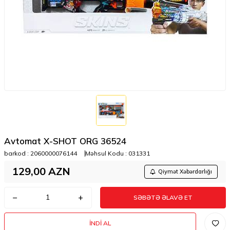
Avtomat X-SHOT ORG 36524
barkod :
2060000076144
Məhsul Kodu :
031331
129,00
AZN
Qiymət Xəbərdarlığı
SƏBƏTƏ ƏLAVƏ ET
İNDI AL