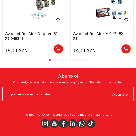
Avtomat Gel Atan Dagger (821-
Avtomat Gel Atan AK-47 (821-
72)048348
73)
15,00
AZN
14,00
AZN
Abunə ol
Kampaniya və yeniliklərdən xəbərdar olmaq üçün e-bülletenimizə abunə olun!
Abunə ol
Kampaniya və yeniliklərdən xəbərdar olmaq üçün bizi izləyin.