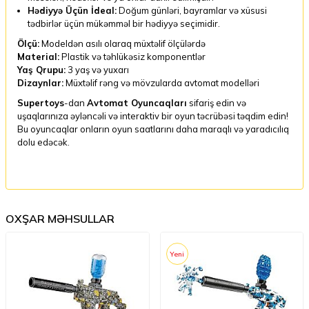
Hədiyyə Üçün İdeal:
Doğum günləri, bayramlar və xüsusi
tədbirlər üçün mükəmməl bir hədiyyə seçimidir.
Ölçü:
Modeldən asılı olaraq müxtəlif ölçülərdə
Material:
Plastik və təhlükəsiz komponentlər
Yaş Qrupu:
3 yaş və yuxarı
Dizaynlar:
Müxtəlif rəng və mövzularda avtomat modelləri
Supertoys
-dan
Avtomat Oyuncaqları
sifariş edin və
uşaqlarınıza əyləncəli və interaktiv bir oyun təcrübəsi təqdim edin!
Bu oyuncaqlar onların oyun saatlarını daha maraqlı və yaradıcılıq
dolu edəcək.
OXŞAR MƏHSULLAR
Yeni