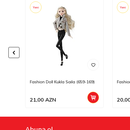
Yeni
Yeni
667-3
Fashion Doll Kukla Saila (659-169)
Fashio
21,00
AZN
20,0
Abunə ol