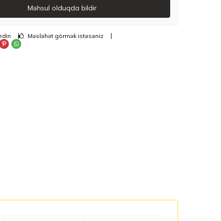
Məhsul olduqda bildir
edin
Məsləhət görmək istəsəniz