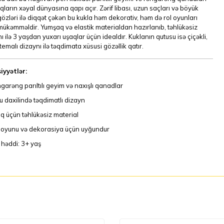
aqların xəyal dünyasına qapı açır. Zərif libası, uzun saçları və böyük
özləri ilə diqqət çəkən bu kukla həm dekorativ, həm də rol oyunları
ükəmməldir. Yumşaq və elastik materialdan hazırlanıb, təhlükəsiz
ı ilə 3 yaşdan yuxarı uşaqlar üçün idealdır. Kuklanın qutusu isə çiçəkli,
 temalı dizaynı ilə təqdimata xüsusi gözəllik qatır.
iyyətlər:
garəng parıltılı geyim və naxışlı qanadlar
u daxilində təqdimatlı dizayn
q üçün təhlükəsiz material
 oyunu və dekorasiya üçün uyğundur
 həddi: 3+ yaş