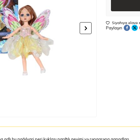
Siyahıya əlavə 
Paylaşın
a adlı bu nağılvari peri kuklası parıltılı geyimi və rəngarəng qanadları