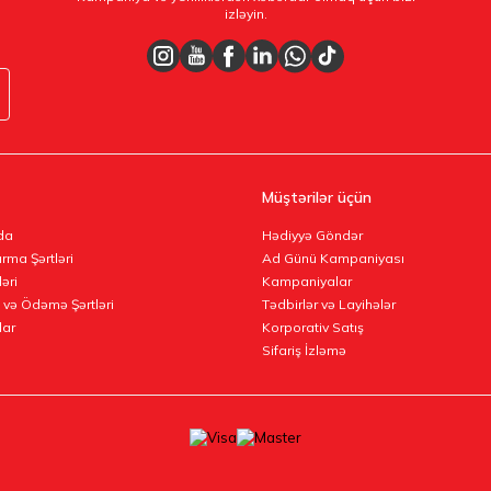
izləyin.
Müştərilər üçün
da
Hədiyyə Göndər
rma Şərtləri
Ad Günü Kampaniyası
ləri
Kampaniyalar
 və Ödəmə Şərtləri
Tədbirlər və Layihələr
lar
Korporativ Satış
Sifariş İzləmə