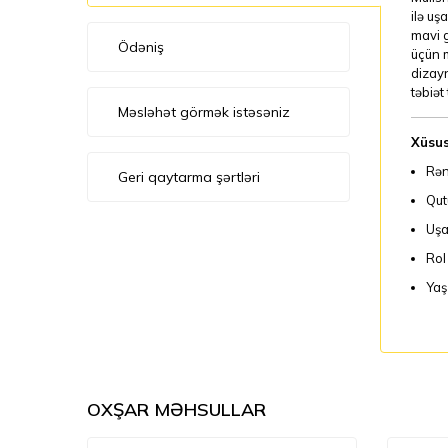
ilə uş
mavi g
Ödəniş
üçün m
dizayn
təbiət
Məsləhət görmək istəsəniz
Xüsus
Rən
Geri qaytarma şərtləri
Qut
Uşa
Rol
Yaş
OXŞAR MƏHSULLAR