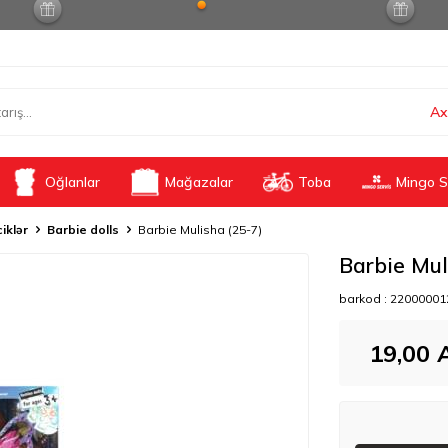
Ax
Oğlanlar
Mağazalar
Toba
Mingo S
ciklər
Barbie dolls
Barbie Mulisha (25-7)
Barbie Mul
barkod :
22000001
19,00