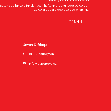
Bütün suallar və sifarişlər üçün həftənin 7 günü, saat 09:00-dan
22:00-a qədər əlaqə saxlaya bilərsiniz.
*4044
Ünvan & Əlaqə
Bakı , Azərbaycan
info@supertoys.az