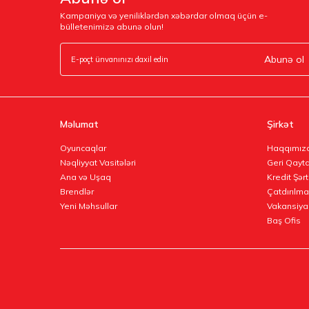
Kampaniya və yeniliklərdən xəbərdar olmaq üçün e-
bülletenimizə abunə olun!
Abunə ol
Məlumat
Şirkət
Oyuncaqlar
Haqqımız
Nəqliyyat Vasitələri
Geri Qayta
Ana və Uşaq
Kredit Şərt
Brendlər
Çatdırılma
Yeni Məhsullar
Vakansiya
Baş Ofis