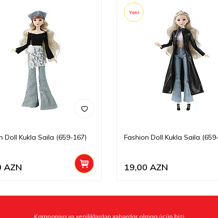
Yeni
n Doll Kukla Saila (659-167)
Fashion Doll Kukla Saila (659
0
AZN
19,00
AZN
Kampaniya və yeniliklərdən xəbərdar olmaq üçün bizi