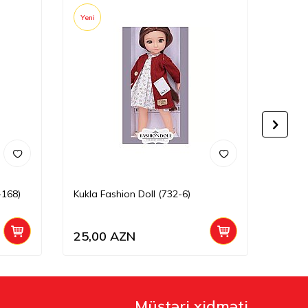
Yeni
Yeni
-168)
Kukla Fashion Doll (732-6)
Kukla 
25,00
AZN
25,0
Müştəri xidməti