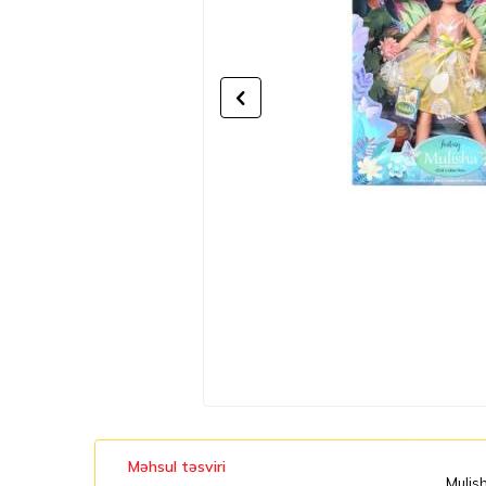
Məhsul təsviri
Mulish