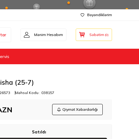
Bəyəndiklərim
tar
Mənim Hesabım
Səbətim
(
0
)
ervis
isha (25-7)
26573
Məhsul Kodu :
038157
AZN
Qiymət Xəbərdarlığı
Satıldı