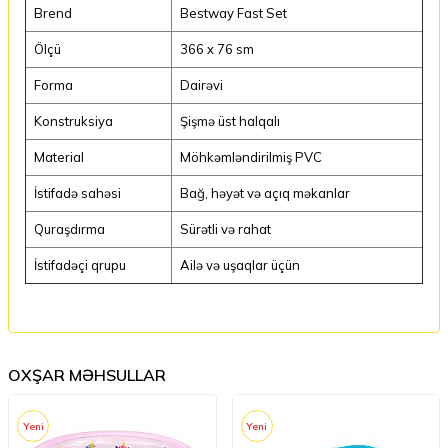
Brend
Bestway Fast Set
Ölçü
366 x 76 sm
Forma
Dairəvi
Konstruksiya
Şişmə üst halqalı
Material
Möhkəmləndirilmiş PVC
İstifadə sahəsi
Bağ, həyət və açıq məkanlar
Quraşdırma
Sürətli və rahat
İstifadəçi qrupu
Ailə və uşaqlar üçün
OXŞAR MƏHSULLAR
Yeni
Yeni