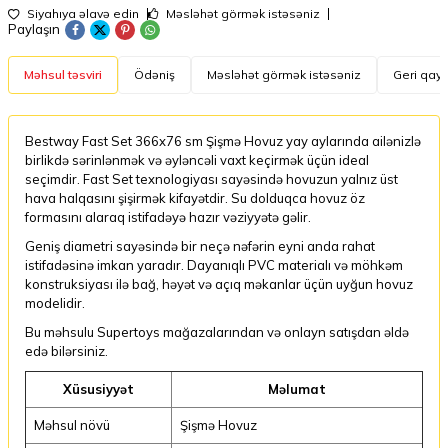
Siyahıya əlavə edin
Məsləhət görmək istəsəniz
Paylaşın
Məhsul təsviri
Ödəniş
Məsləhət görmək istəsəniz
Geri qayt
Bestway Fast Set 366x76 sm Şişmə Hovuz yay aylarında ailənizlə
birlikdə sərinlənmək və əyləncəli vaxt keçirmək üçün ideal
seçimdir. Fast Set texnologiyası sayəsində hovuzun yalnız üst
hava halqasını şişirmək kifayətdir. Su dolduqca hovuz öz
formasını alaraq istifadəyə hazır vəziyyətə gəlir.
Geniş diametri sayəsində bir neçə nəfərin eyni anda rahat
istifadəsinə imkan yaradır. Dayanıqlı PVC materialı və möhkəm
konstruksiyası ilə bağ, həyət və açıq məkanlar üçün uyğun hovuz
modelidir.
Bu məhsulu Supertoys mağazalarından və onlayn satışdan əldə
edə bilərsiniz.
Xüsusiyyət
Məlumat
Məhsul növü
Şişmə Hovuz