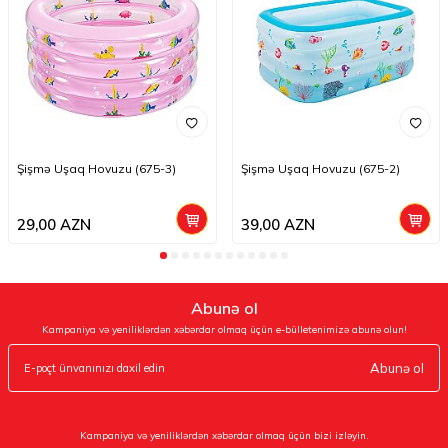
Şişmə Uşaq Hovuzu (675-3)
Şişmə Uşaq Hovuzu (675-2)
29,00
AZN
39,00
AZN
Abunə ol
Kampaniya və yeniliklərdən xəbərdar olmaq üçün e-bülletenimizə abunə olun!
Abunə ol
Kampaniya və yeniliklərdən xəbərdar olmaq üçün bizi izləyin.