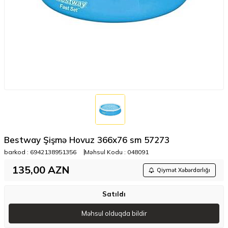
Bestway Şişmə Hovuz 366x76 sm 57273
barkod :
6942138951356
Məhsul Kodu :
048091
135,00
AZN
Qiymət Xəbərdarlığı
Satıldı
Məhsul olduqda bildir