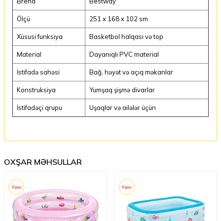
Brend
Bestway
Ölçü
251 x 168 x 102 sm
Xüsusi funksiya
Basketbol halqası və top
Material
Dayanıqlı PVC material
İstifadə sahəsi
Bağ, həyət və açıq məkanlar
Konstruksiya
Yumşaq şişmə divarlar
İstifadəçi qrupu
Uşaqlar və ailələr üçün
OXŞAR MƏHSULLAR
Yeni
Yeni