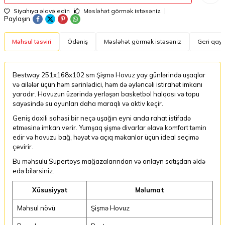
Siyahıya əlavə edin
Məsləhət görmək istəsəniz
Paylaşın
Məhsul təsviri
Ödəniş
Məsləhət görmək istəsəniz
Geri qayt
Bestway 251x168x102 sm Şişmə Hovuz yay günlərində uşaqlar
və ailələr üçün həm sərinlədici, həm də əyləncəli istirahət imkanı
yaradır. Hovuzun üzərində yerləşən basketbol halqası və topu
sayəsində su oyunları daha maraqlı və aktiv keçir.
Geniş daxili sahəsi bir neçə uşağın eyni anda rahat istifadə
etməsinə imkan verir. Yumşaq şişmə divarlar əlavə komfort təmin
edir və hovuzu bağ, həyət və açıq məkanlar üçün ideal seçimə
çevirir.
Bu məhsulu Supertoys mağazalarından və onlayn satışdan əldə
edə bilərsiniz.
Xüsusiyyət
Məlumat
Məhsul növü
Şişmə Hovuz