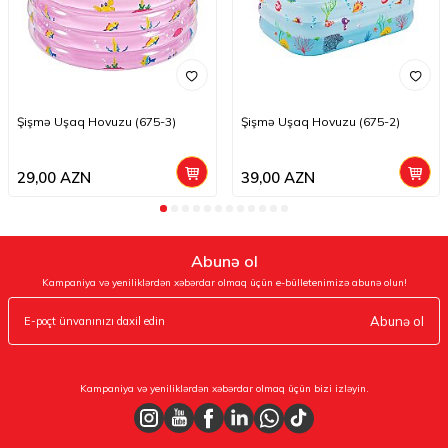
Şişmə Uşaq Hovuzu (675-3)
Şişmə Uşaq Hovuzu (675-2)
29,00
AZN
39,00
AZN
Abunə ol
Kampaniya və yeniliklərdən xəbərdar olmaq üçün e-bülletenimizə abunə olun!
Abunə ol
Kampaniya və yeniliklərdən xəbərdar olmaq üçün bizi izləyin.