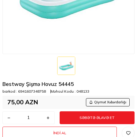
Bestway Şişmə Hovuz 54445
barkod :
6941607348758
Məhsul Kodu :
048133
75,00
AZN
Qiymət Xəbərdarlığı
SƏBƏTƏ ƏLAVƏ ET
İNDI AL