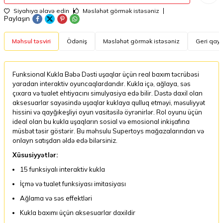
Siyahıya əlavə edin
Məsləhət görmək istəsəniz
Paylaşın
Məhsul təsviri
Ödəniş
Məsləhət görmək istəsəniz
Geri qayt
Funksional Kukla Bəbə Dəsti uşaqlar üçün real baxım təcrübəsi
yaradan interaktiv oyuncaqlardandır. Kukla içə, ağlaya, səs
çıxara və tualet ehtiyacını simulyasiya edə bilir. Dəstə daxil olan
aksesuarlar sayəsində uşaqlar kuklaya qulluq etməyi, məsuliyyət
hissini və qayğıkeşliyi oyun vasitəsilə öyrənirlər. Rol oyunu üçün
ideal olan bu kukla uşaqların sosial və emosional inkişafına
müsbət təsir göstərir. Bu məhsulu Supertoys mağazalarından və
onlayn satışdan əldə edə bilərsiniz.
Xüsusiyyətlər:
15 funksiyalı interaktiv kukla
İçmə və tualet funksiyası imitasiyası
Ağlama və səs effektləri
Kukla baxımı üçün aksesuarlar daxildir