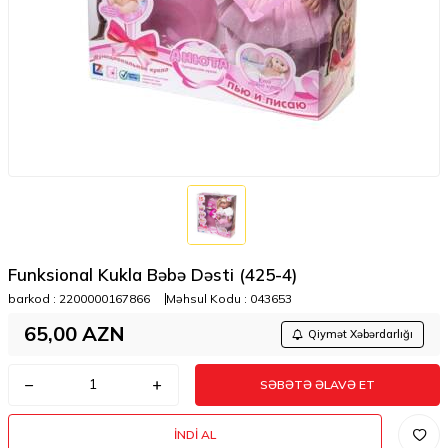
Funksional Kukla Bəbə Dəsti (425-4)
barkod :
2200000167866
Məhsul Kodu :
043653
65,00
AZN
Qiymət Xəbərdarlığı
SƏBƏTƏ ƏLAVƏ ET
İNDI AL