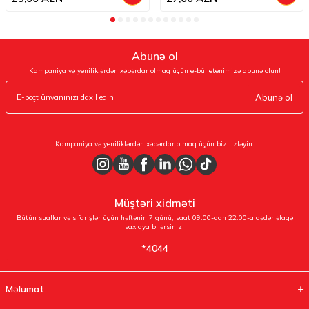
Abunə ol
Kampaniya və yeniliklərdən xəbərdar olmaq üçün e-bülletenimizə abunə olun!
Abunə ol
Kampaniya və yeniliklərdən xəbərdar olmaq üçün bizi izləyin.
Müştəri xidməti
Bütün suallar və sifarişlər üçün həftənin 7 günü, saat 09:00-dan 22:00-a qədər əlaqə
saxlaya bilərsiniz.
*4044
Məlumat