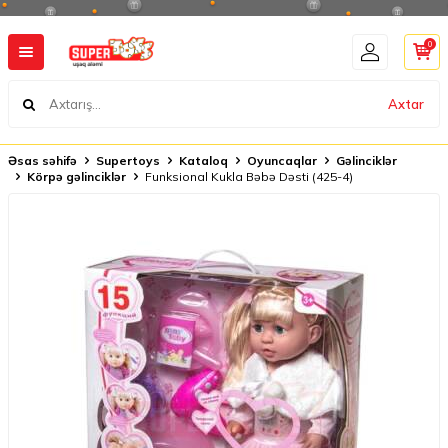
0
Axtar
Əsas səhifə
Supertoys
Kataloq
Oyuncaqlar
Gəlinciklər
Körpə gəlinciklər
Funksional Kukla Bəbə Dəsti (425-4)