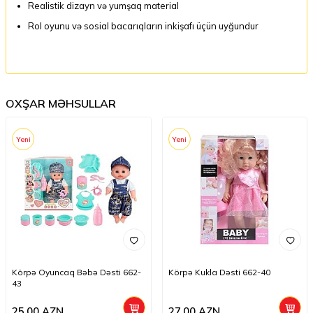
Realistik dizayn və yumşaq material
Rol oyunu və sosial bacarıqların inkişafı üçün uyğundur
OXŞAR MƏHSULLAR
Yeni
Yeni
Körpə Oyuncaq Bəbə Dəsti 662-
Körpə Kukla Dəsti 662-40
43
25,00
AZN
27,00
AZN