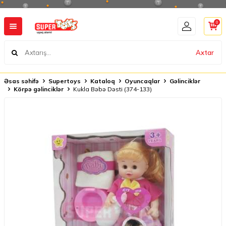
0
Axtar
Əsas səhifə
Supertoys
Kataloq
Oyuncaqlar
Gəlinciklər
Körpə gəlinciklər
Kukla Bəbə Dəsti (374-133)