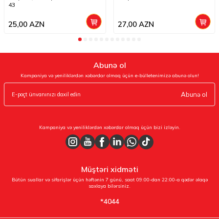
43
25,00
AZN
27,00
AZN
Abunə ol
Kampaniya və yeniliklərdən xəbərdar olmaq üçün e-bülletenimizə abunə olun!
Abunə ol
Kampaniya və yeniliklərdən xəbərdar olmaq üçün bizi izləyin.
Müştəri xidməti
Bütün suallar və sifarişlər üçün həftənin 7 günü, saat 09:00-dan 22:00-a qədər əlaqə
saxlaya bilərsiniz.
*4044