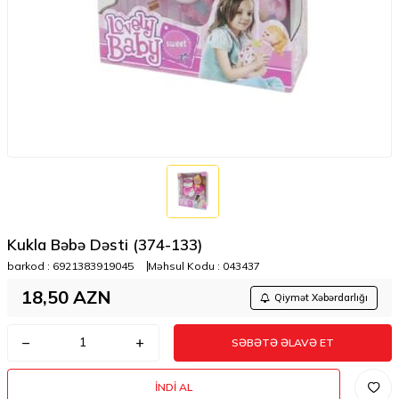
Kukla Bəbə Dəsti (374-133)
barkod :
6921383919045
Məhsul Kodu :
043437
18,50
AZN
Qiymət Xəbərdarlığı
SƏBƏTƏ ƏLAVƏ ET
İNDI AL