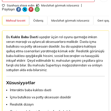
Siyahıya əlavə edin
Məsləhət görmək istəsəniz
Paylaşın
Məhsul təsviri
Ödəniş
Məsləhət görmək istəsəniz
Geri qayt
Bu
Kukla Bəbə Dəsti
uşaqlar üçün rol oyunu qurmağa imkan
verən maraqlı və əyləncəli aksesuarlara malikdir. Dəstə içmə
butulkası və potty aksesuarı daxildir, bu da uşaqlara kuklaya
qulluq etmə ssenariləri yaratmağa kömək edir. Realistik görünüşlü
bəbə kuklası qayğıkeşlik hissini, sosial bacarıqları və təxəyyülü
inkişaf etdirir. Qeyd edilməlidir ki, məhsulun geyimi çeşidlərə görə
fərqli ola bilər. Bu məhsulu Supertoys mağazalarından və onlayn
satışdan əldə edə bilərsiniz.
Xüsusiyyətlər
İnteraktiv bəbə kuklası dəsti
İçmə butulkası və potty aksesuarı daxildir
Realistik dizayn