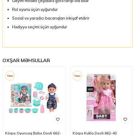
Geyim modeli çeşidlərə görə fərqli ola bilər
Rol oyunu üçün uyğundur
Sosial və yaradıcı bacarıqları inkişaf etdirir
Hədiyyə seçimi üçün uyğundur
OXŞAR MƏHSULLAR
Yeni
Yeni
Körpə Oyuncaq Bəbə Dəsti 662-
Körpə Kukla Dəsti 662-40