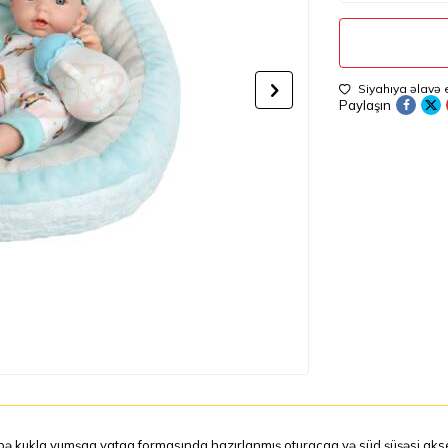
Siyahıya əlavə 
Paylaşın
ə kukla yumşaq yataq formasında hazırlanmış oturacaq və süd şüşəsi akse