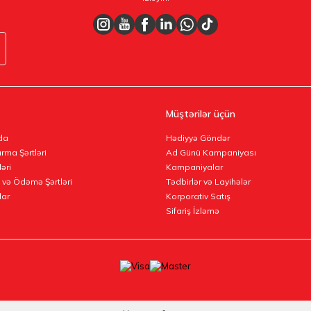
Müştərilər üçün
da
Hədiyyə Göndər
rma Şərtləri
Ad Günü Kampaniyası
ləri
Kampaniyalar
 və Ödəmə Şərtləri
Tədbirlər və Layihələr
lar
Korporativ Satış
Sifariş İzləmə