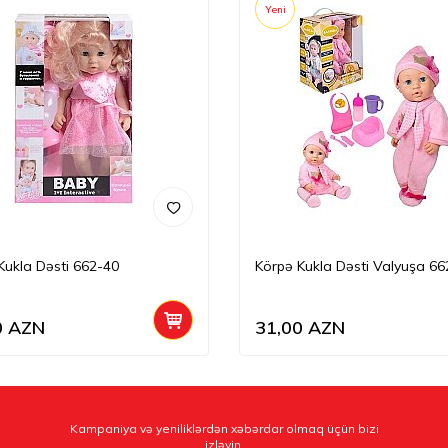
Yeni
Kukla Dəsti 662-40
Körpə Kukla Dəsti Valyuşa 66
0
AZN
31,00
AZN
Kampaniya və yeniliklərdən xəbərdar olmaq üçün bizi
izləyin.