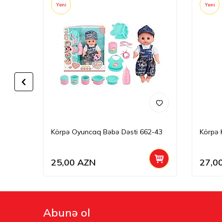
Yeni
Yeni
Körpə Oyuncaq Bəbə Dəsti 662-43
Körpə 
25,00
AZN
27,0
Abunə ol