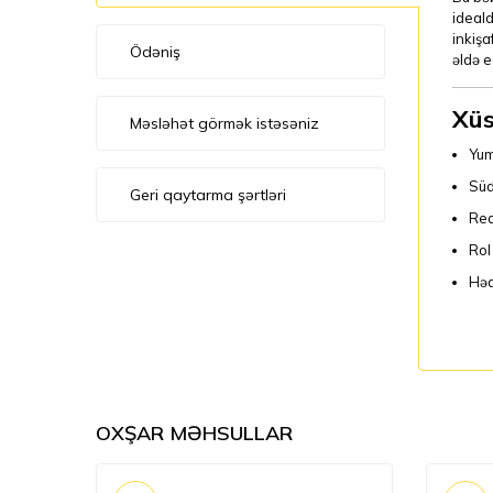
ideald
inkişa
Ödəniş
əldə e
Xüs
Məsləhət görmək istəsəniz
Yum
Süd
Geri qaytarma şərtləri
Real
Rol
Həd
OXŞAR MƏHSULLAR