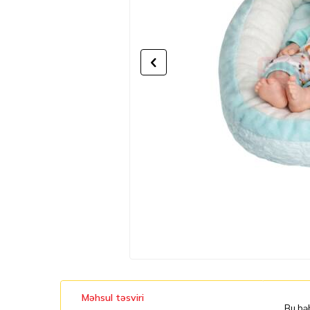
Məhsul təsviri
Bu bəb