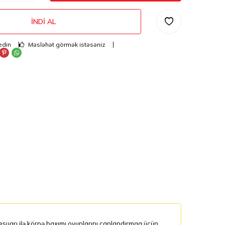
İNDI AL
edin
Məsləhət görmək istəsəniz
suarı ilə körpə baxımı oyunlarını canlandırmaq üçün