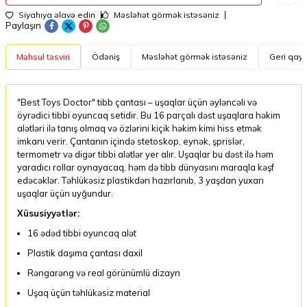
Siyahıya əlavə edin
Məsləhət görmək istəsəniz
Paylaşın
Məhsul təsviri
Ödəniş
Məsləhət görmək istəsəniz
Geri qayt
"Best Toys Doctor" tibb çantası – uşaqlar üçün əyləncəli və
öyrədici tibbi oyuncaq setidir. Bu 16 parçalı dəst uşaqlara həkim
alətləri ilə tanış olmaq və özlərini kiçik həkim kimi hiss etmək
imkanı verir. Çantanın içində stetoskop, eynək, şprislər,
termometr və digər tibbi alətlər yer alır. Uşaqlar bu dəst ilə həm
yaradıcı rollar oynayacaq, həm də tibb dünyasını maraqla kəşf
edəcəklər. Təhlükəsiz plastikdən hazırlanıb, 3 yaşdan yuxarı
uşaqlar üçün uyğundur.
Xüsusiyyətlər:
16 ədəd tibbi oyuncaq alət
Plastik daşıma çantası daxil
Rəngarəng və real görünümlü dizayn
Uşaq üçün təhlükəsiz material