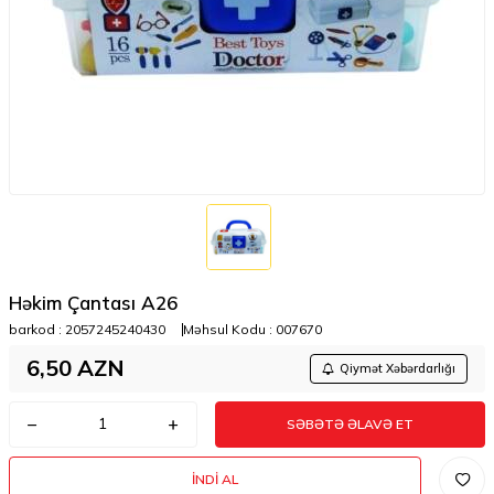
Həkim Çantası A26
barkod :
2057245240430
Məhsul Kodu :
007670
6,50
AZN
Qiymət Xəbərdarlığı
SƏBƏTƏ ƏLAVƏ ET
İNDI AL