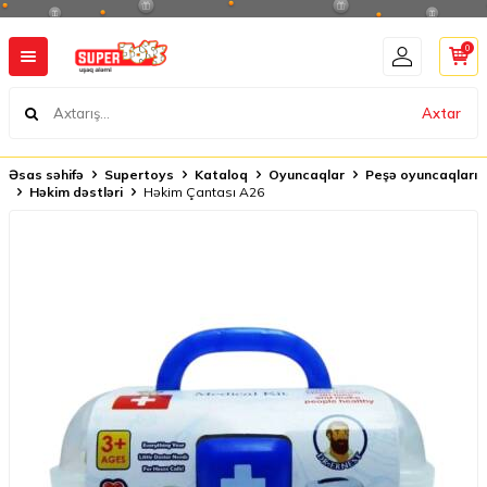
0
Axtar
Əsas səhifə
Supertoys
Kataloq
Oyuncaqlar
Peşə oyuncaqları
Həkim dəstləri
Həkim Çantası A26