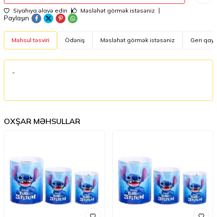
Siyahıya əlavə edin
Məsləhət görmək istəsəniz
Paylaşın
Məhsul təsviri
Ödəniş
Məsləhət görmək istəsəniz
Geri qayt
-
OXŞAR MƏHSULLAR