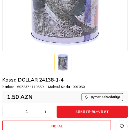
Kassa DOLLAR 24138-1-4
barkod :
6972374110569
Məhsul Kodu :
007050
1,50
AZN
Qiymət Xəbərdarlığı
SƏBƏTƏ ƏLAVƏ ET
İNDI AL