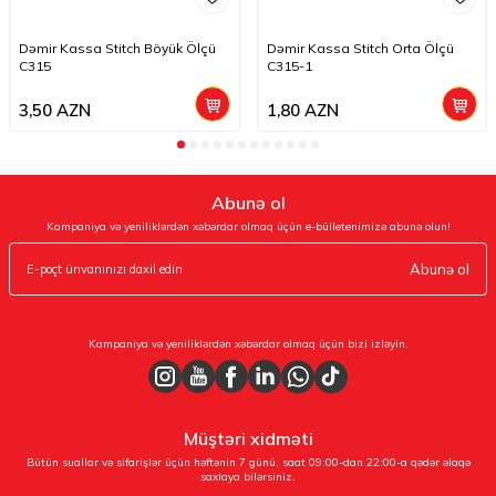
Dəmir Kassa Stitch Böyük Ölçü
Dəmir Kassa Stitch Orta Ölçü
C315
C315-1
3,50
AZN
1,80
AZN
Abunə ol
Kampaniya və yeniliklərdən xəbərdar olmaq üçün e-bülletenimizə abunə olun!
Abunə ol
Kampaniya və yeniliklərdən xəbərdar olmaq üçün bizi izləyin.
Müştəri xidməti
Bütün suallar və sifarişlər üçün həftənin 7 günü, saat 09:00-dan 22:00-a qədər əlaqə
saxlaya bilərsiniz.