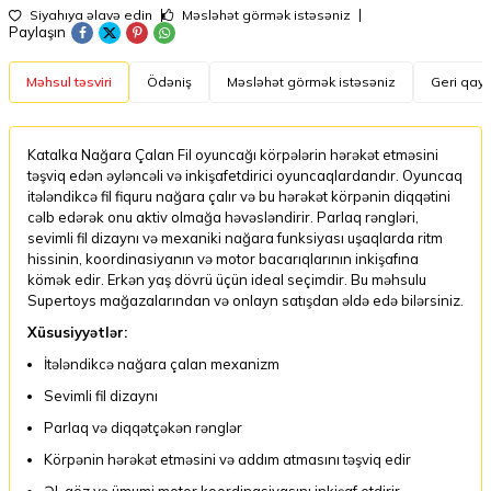
Siyahıya əlavə edin
Məsləhət görmək istəsəniz
Paylaşın
Məhsul təsviri
Ödəniş
Məsləhət görmək istəsəniz
Geri qayt
Katalka Nağara Çalan Fil oyuncağı körpələrin hərəkət etməsini
təşviq edən əyləncəli və inkişafetdirici oyuncaqlardandır. Oyuncaq
itələndikcə fil fiquru nağara çalır və bu hərəkət körpənin diqqətini
cəlb edərək onu aktiv olmağa həvəsləndirir. Parlaq rəngləri,
sevimli fil dizaynı və mexaniki nağara funksiyası uşaqlarda ritm
hissinin, koordinasiyanın və motor bacarıqlarının inkişafına
kömək edir. Erkən yaş dövrü üçün ideal seçimdir. Bu məhsulu
Supertoys mağazalarından və onlayn satışdan əldə edə bilərsiniz.
Xüsusiyyətlər:
İtələndikcə nağara çalan mexanizm
Sevimli fil dizaynı
Parlaq və diqqətçəkən rənglər
Körpənin hərəkət etməsini və addım atmasını təşviq edir
Əl-göz və ümumi motor koordinasiyasını inkişaf etdirir