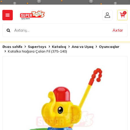
0
Axtar
Əsas səhifə
Supertoys
Kataloq
Ana və Uşaq
Oyuncaqlar
Katalka Nağara Çalan Fil (375-140)