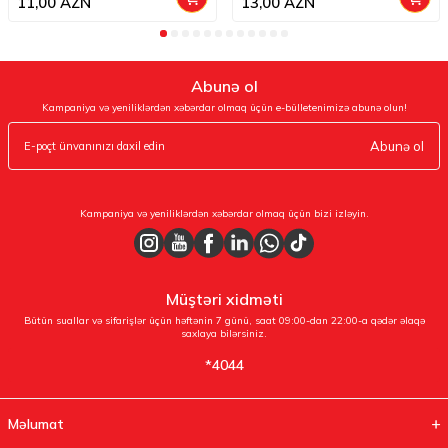
11,00
AZN
13,00
AZN
Abunə ol
Kampaniya və yeniliklərdən xəbərdar olmaq üçün e-bülletenimizə abunə olun!
Abunə ol
Kampaniya və yeniliklərdən xəbərdar olmaq üçün bizi izləyin.
Müştəri xidməti
Bütün suallar və sifarişlər üçün həftənin 7 günü, saat 09:00-dan 22:00-a qədər əlaqə
saxlaya bilərsiniz.
*4044
Məlumat