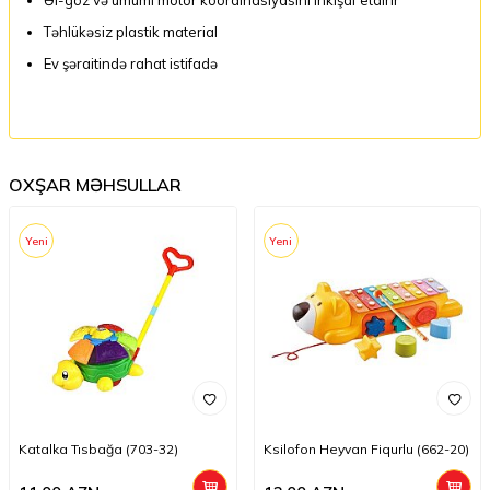
Təhlükəsiz plastik material
Ev şəraitində rahat istifadə
OXŞAR MƏHSULLAR
Yeni
Yeni
Katalka Tısbağa (703-32)
Ksilofon Heyvan Fiqurlu (662-20)