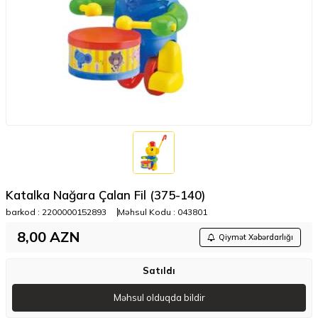
Katalka Nağara Çalan Fil (375-140)
barkod :
2200000152893
Məhsul Kodu :
043801
8,00
AZN
Qiymət Xəbərdarlığı
Satıldı
Məhsul olduqda bildir