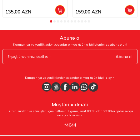
135,00
AZN
159,00
AZN
Abunə ol
Kampaniya və yeniliklərdən xəbərdar olmaq üçün e-bülletenimizə abunə olun!
Abunə ol
Kampaniya və yeniliklərdən xəbərdar olmaq üçün bizi izləyin.
Müştəri xidməti
Bütün suallar və sifarişlər üçün həftənin 7 günü, saat 09:00-dan 22:00-a qədər əlaqə
saxlaya bilərsiniz.
*4044