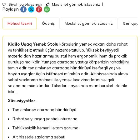
Siyahıya əlavə edin
Məsləhət görmək istəsəniz
Paylaşın
Məhsul təsviri
Ödəniş
Məsləhət görmək istəsəniz
Geri qayt
Kidilo Uşaq Yemək Stolu
körpələrin yemək vaxtını daha rahat
və təhlükəsiz etmək üçün nəzərdə tutulub. Yüksək keyfiyyətli
materialdan hazırlanmış bu stul həm ergonomik, həm də praktik
quruluşa malikdir. Yumşaq oturacaq yastığı körpənizin rahatlığını
təmin edir, tənzimlənən oturacaq hündürlüyü isə fərqli yaş və
boyda uşaqlar üçün istifadəni mümkün edir. Alt hissəsində əlavə
səbət saxlanma bölməsi ilə yemək ləvazimatlarını səliqəli
saxlamaq mümkündür. Təkərləri sayəsində asan hərəkət etdirilə
bilir.
Xüsusiyyətlər:
Tənzimlənən oturacaq hündürlüyü
Rahat və yumşaq yastıqlı oturacaq
Təhlükəsizlik kəməri ilə tam qoruma
Alt hissədə saxlanma səbəti