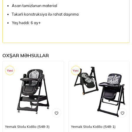
Asan təmizlənən material
Təkərli konstruksiya ilə rahat daşınma
Yaş həddi: 6 ay+
OXŞAR MƏHSULLAR
Yeni
Yeni
Yemək Stolu Kidilo (548-3)
Yemək Stolu Kidilo (548-1)