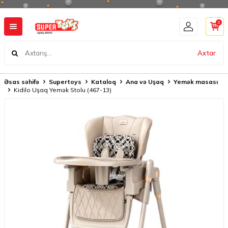
0
Axtar
Əsas səhifə
Supertoys
Kataloq
Ana və Uşaq
Yemək masası
Kidilo Uşaq Yemək Stolu (467-13)