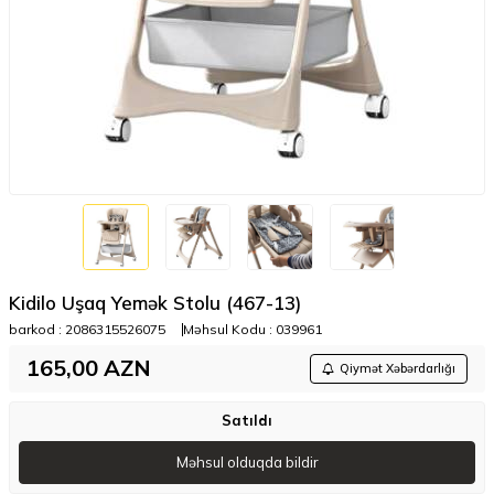
Kidilo Uşaq Yemək Stolu (467-13)
barkod :
2086315526075
Məhsul Kodu :
039961
165,00
AZN
Qiymət Xəbərdarlığı
Satıldı
Məhsul olduqda bildir