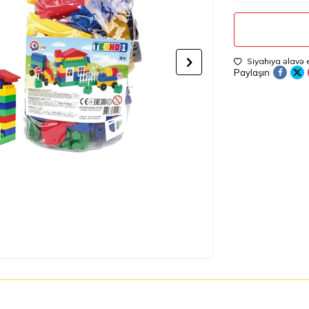
Siyahıya əlavə 
Paylaşın