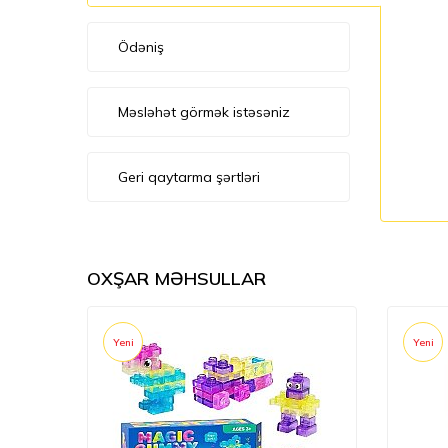
Ödəniş
Məsləhət görmək istəsəniz
Geri qaytarma şərtləri
OXŞAR MƏHSULLAR
Yeni
Yeni