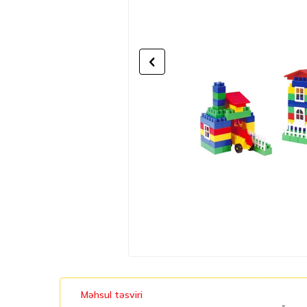
Məhsul təsviri
-