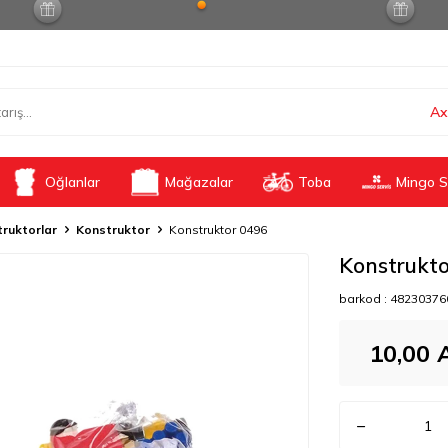
Ax
Oğlanlar
Mağazalar
Toba
Mingo S
ruktorlar
Konstruktor
Konstruktor 0496
Konstrukt
barkod :
48230376
10,00