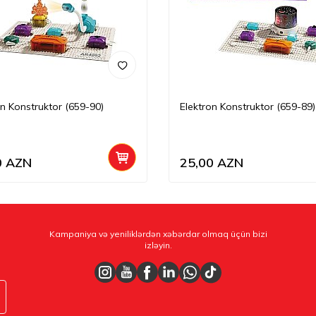
on Konstruktor (659-90)
Elektron Konstruktor (659-89)
0
AZN
25,00
AZN
Kampaniya və yeniliklərdən xəbərdar olmaq üçün bizi
izləyin.