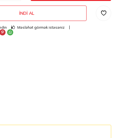
İNDI AL
edin
Məsləhət görmək istəsəniz