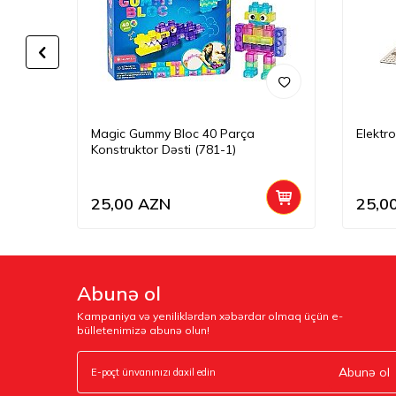
Magic Gummy Bloc 40 Parça
Elektr
Konstruktor Dəsti (781-1)
25,00
AZN
25,0
Abunə ol
Kampaniya və yeniliklərdən xəbərdar olmaq üçün e-
bülletenimizə abunə olun!
Abunə ol