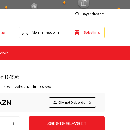
Bəyəndiklərim
tar
Mənim Hesabım
Səbətim
(
0
)
ervis
or 0496
00496
Məhsul Kodu :
002596
AZN
Qiymət Xəbərdarlığı
SƏBƏTƏ ƏLAVƏ ET