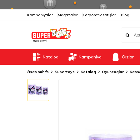
Kampaniyalar
Mağazalar
Korporativ satışlar
Blog
Kataloq
Kampaniya
Qızlar
Əsas səhifə
Supertoys
Kataloq
Oyuncaqlar
Kass