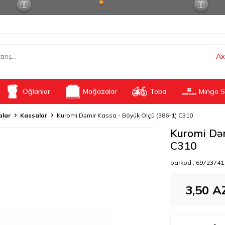
Ax
Oğlanlar
Mağazalar
Toba
Mingo S
alar
Kassalar
Kuromi Dəmir Kassa - Böyük Ölçü (386-1) C310
Kuromi Dəm
C310
barkod :
69723741
3,50
A