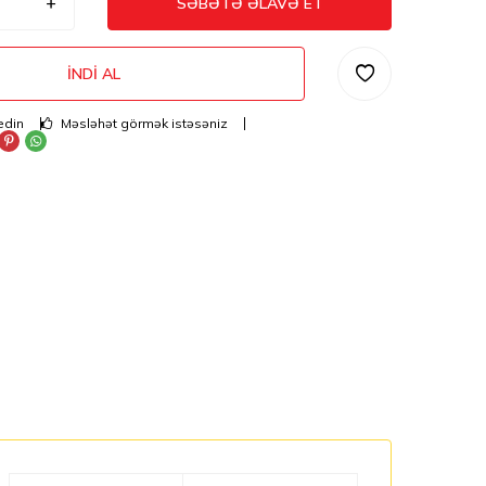
SƏBƏTƏ ƏLAVƏ ET
İNDI AL
edin
Məsləhət görmək istəsəniz