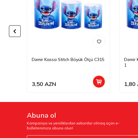
Dəmir Kassa Stitch Böyük Ölçü C315
Dəmir 
1
3,50
AZN
1,80
Abunə ol
Kampaniya və yeniliklərdən xəbərdar olmaq üçün e-
bülletenimizə abunə olun!