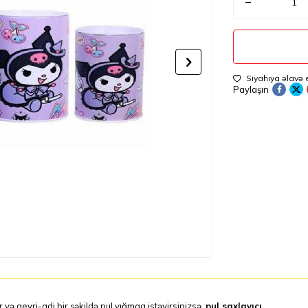
Siyahıya əlavə 
Paylaşın
 və qeyri-adi bir şəkildə pul yığmaq istəyirsinizsə,
pul saxlayıcı