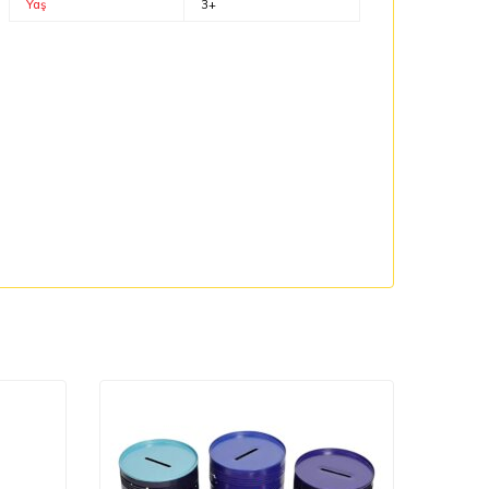
Yaş
3+