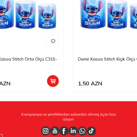
Kassa Stitch Orta Ölçü C315-
Dəmir Kassa Stitch Kiçik Ölçü
AZN
1,50
AZN
Kampaniya və yeniliklərdən xəbərdar olmaq üçün bizi
izləyin.