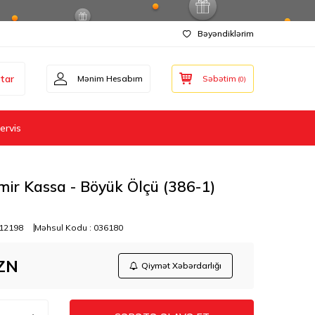
Bəyəndiklərim
tar
Mənim Hesabım
Səbətim
(
0
)
ervis
ir Kassa - Böyük Ölçü (386-1)
12198
Məhsul Kodu :
036180
ZN
Qiymət Xəbərdarlığı