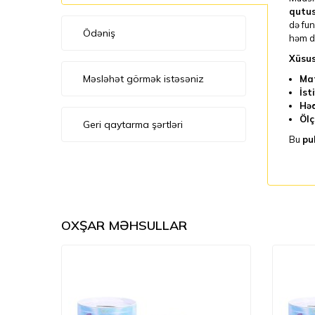
qutu
də fun
Ödəniş
həm də
Xüsus
Məsləhət görmək istəsəniz
Mat
İst
Həd
Ölç
Geri qaytarma şərtləri
Bu
pu
OXŞAR MƏHSULLAR