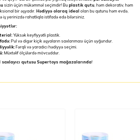
su
sizin üçün mükəmməl seçimdir! Bu
plastik qutu
, həm dekorativ, həm
ksional bir əşyadır.
Hədiyyə olaraq ideal
olan bu qutunu həm evdə,
 iş yerinizdə rahatlıqla istifadə edə bilərsiniz.
iyyətlər:
erial:
Yüksək keyfiyyətli plastik.
ifadə:
Pul və digər kiçik əşyaların saxlanması üçün uyğundur.
iyyəlik:
Fərqli və yaradıcı hədiyyə seçimi.
ü:
Müxtəlif ölçülərdə mövcuddur.
l saxlayıcı qutusu
Supertoys mağazalarında
!