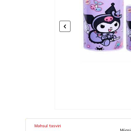
Məhsul təsviri
Müasir