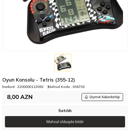
Oyun Konsolu - Tetris (355-12)
barkod :
2200000113092
Məhsul Kodu :
036703
8,00
AZN
Qiymət Xəbərdarlığı
Satıldı
Məhsul olduqda bildir