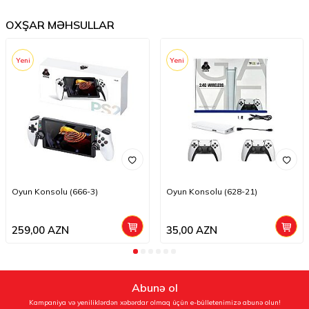
OXŞAR MƏHSULLAR
Yeni
Yeni
Oyun Konsolu (666-3)
Oyun Konsolu (628-21)
259,00
AZN
35,00
AZN
Abunə ol
Kampaniya və yeniliklərdən xəbərdar olmaq üçün e-bülletenimizə abunə olun!