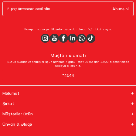
Abunə ol
Kampaniya və yeniliklərdən xəbərdar olmaq üçün bizi izləyin.
Müştəri xidməti
Bütün suallar və sifarişlər üçün həftənin 7 günü, saat 09:00-dan 22:00-a qədər əlaqə
saxlaya bilərsiniz.
*4044
Məlumat
Şirkət
Müştərilər üçün
Ünvan & Əlaqə