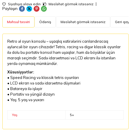
Siyahıya əlavə edin
Məsləhət görmək istəsəniz
Paylaşın
Məhsul təsviri
Ödəniş
Məsləhət görmək istəsəniz
Geri qayt
Retro əl oyun konsolu – uşaqlıq xatirələrini canlandıracaq
əyləncəli bir oyun cihazıdır! Tetris, racing və digər klassik oyunlar
ilə dolu bu portativ konsol həm uşaqlar, həm də böyüklər üçün
maraqlı seçimdir. Sadə idarəetməsi və LCD ekranı ilə istənilən
yerdə oynamaq mümkündür.
Xüsusiyyətlər:
• Speed Racing və klassik tetris oyunları
• LCD ekran və sadə idarəetmə düymələri
• Batareya ilə işləyir
• Portativ və yüngül dizayn
• Yaş: 5 yaş və yuxarı
Yaş
5+