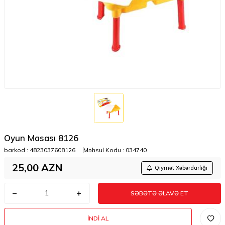
Oyun Masası 8126
barkod :
4823037608126
Məhsul Kodu :
034740
25,00
AZN
Qiymət Xəbərdarlığı
SƏBƏTƏ ƏLAVƏ ET
İNDI AL