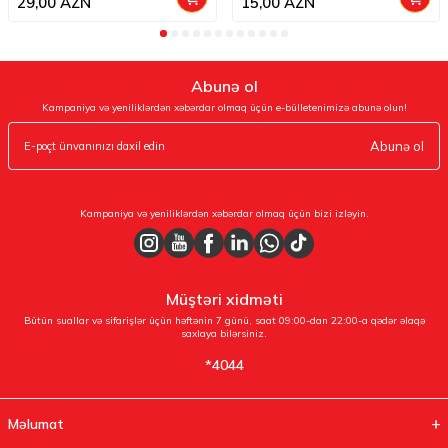
29,00
AZN
15,00
AZN
Abunə ol
Kampaniya və yeniliklərdən xəbərdar olmaq üçün e-bülletenimizə abunə olun!
Abunə ol
Kampaniya və yeniliklərdən xəbərdar olmaq üçün bizi izləyin.
Müştəri xidməti
Bütün suallar və sifarişlər üçün həftənin 7 günü, saat 09:00-dan 22:00-a qədər əlaqə
saxlaya bilərsiniz.
*4044
Məlumat