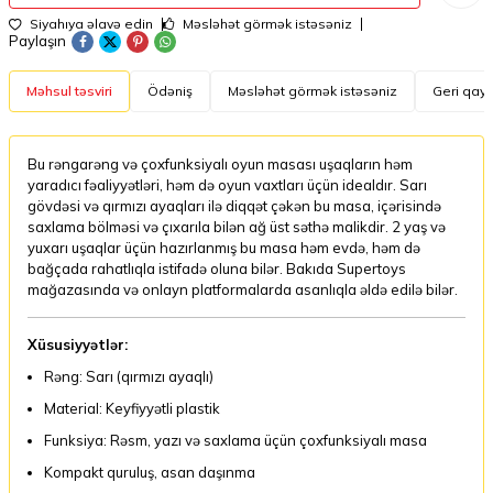
Siyahıya əlavə edin
Məsləhət görmək istəsəniz
Paylaşın
Məhsul təsviri
Ödəniş
Məsləhət görmək istəsəniz
Geri qayt
Bu rəngarəng və çoxfunksiyalı oyun masası uşaqların həm
yaradıcı fəaliyyətləri, həm də oyun vaxtları üçün idealdır. Sarı
gövdəsi və qırmızı ayaqları ilə diqqət çəkən bu masa, içərisində
saxlama bölməsi və çıxarıla bilən ağ üst səthə malikdir. 2 yaş və
yuxarı uşaqlar üçün hazırlanmış bu masa həm evdə, həm də
bağçada rahatlıqla istifadə oluna bilər. Bakıda Supertoys
mağazasında və onlayn platformalarda asanlıqla əldə edilə bilər.
Xüsusiyyətlər:
Rəng: Sarı (qırmızı ayaqlı)
Material: Keyfiyyətli plastik
Funksiya: Rəsm, yazı və saxlama üçün çoxfunksiyalı masa
Kompakt quruluş, asan daşınma