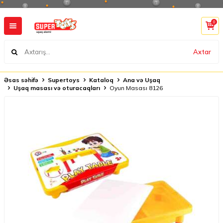
0
Axtar
Əsas səhifə
Supertoys
Kataloq
Ana və Uşaq
Uşaq masası və oturacaqları
Oyun Masası 8126