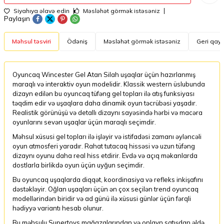
Siyahıya əlavə edin
Məsləhət görmək istəsəniz
Paylaşın
Məhsul təsviri
Ödəniş
Məsləhət görmək istəsəniz
Geri qayt
Oyuncaq Wincester Gel Atan Silah uşaqlar üçün hazırlanmış
maraqlı və interaktiv oyun modelidir. Klassik western üslubunda
dizayn edilən bu oyuncaq tüfəng gel topları ilə atış funksiyası
təqdim edir və uşaqlara daha dinamik oyun təcrübəsi yaşadır.
Realistik görünüşü və detallı dizaynı sayəsində hərbi və macəra
oyunlarını sevən uşaqlar üçün maraqlı seçimdir.
Məhsul xüsusi gel topları ilə işləyir və istifadəsi zamanı əyləncəli
oyun atmosferi yaradır. Rahat tutacaq hissəsi və uzun tüfəng
dizaynı oyunu daha real hiss etdirir. Evdə və açıq məkanlarda
dostlarla birlikdə oyun üçün uyğun seçimdir.
Bu oyuncaq uşaqlarda diqqət, koordinasiya və refleks inkişafını
dəstəkləyir. Oğlan uşaqları üçün ən çox seçilən trend oyuncaq
modellərindən biridir və ad günü ilə xüsusi günlər üçün fərqli
hədiyyə variantı hesab olunur.
Bu məhsulu Supertoys mağazalarından və onlayn satışdan əldə