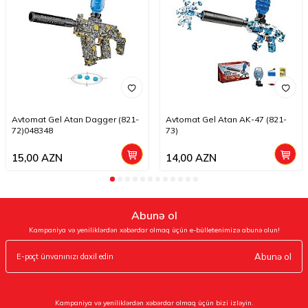
Avtomat Gel Atan Dagger (821-
Avtomat Gel Atan AK-47 (821-
72)048348
73)
15,00
AZN
14,00
AZN
Abunə ol
Kampaniya və yeniliklərdən xəbərdar olmaq üçün e-bülletenimizə abunə olun!
Abunə ol
Kampaniya və yeniliklərdən xəbərdar olmaq üçün bizi izləyin.