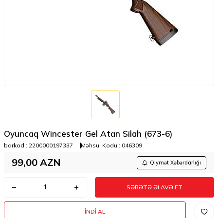
Oyuncaq Wincester Gel Atan Silah (673-6)
barkod :
2200000197337
Məhsul Kodu :
046309
99,00
AZN
Qiymət Xəbərdarlığı
SƏBƏTƏ ƏLAVƏ ET
İNDI AL