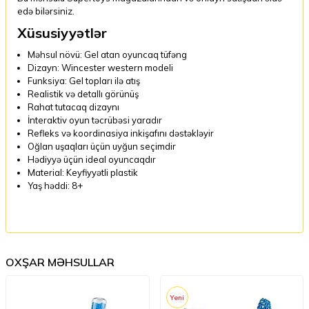
edə bilərsiniz.
Xüsusiyyətlər
Məhsul növü: Gel atan oyuncaq tüfəng
Dizayn: Wincester western modeli
Funksiya: Gel topları ilə atış
Realistik və detallı görünüş
Rahat tutacaq dizaynı
İnteraktiv oyun təcrübəsi yaradır
Refleks və koordinasiya inkişafını dəstəkləyir
Oğlan uşaqları üçün uyğun seçimdir
Hədiyyə üçün ideal oyuncaqdır
Material: Keyfiyyətli plastik
Yaş həddi: 8+
OXŞAR MƏHSULLAR
Yeni