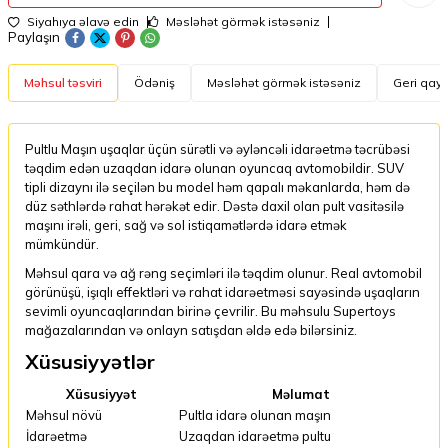
Siyahıya əlavə edin
Məsləhət görmək istəsəniz
Paylaşın
Məhsul təsviri
Ödəniş
Məsləhət görmək istəsəniz
Geri qayt
Pultlu Maşın uşaqlar üçün sürətli və əyləncəli idarəetmə təcrübəsi
təqdim edən uzaqdan idarə olunan oyuncaq avtomobildir. SUV
tipli dizaynı ilə seçilən bu model həm qapalı məkanlarda, həm də
düz səthlərdə rahat hərəkət edir. Dəstə daxil olan pult vasitəsilə
maşını irəli, geri, sağ və sol istiqamətlərdə idarə etmək
mümkündür.
Məhsul qara və ağ rəng seçimləri ilə təqdim olunur. Real avtomobil
görünüşü, işıqlı effektləri və rahat idarəetməsi sayəsində uşaqların
sevimli oyuncaqlarından birinə çevrilir. Bu məhsulu Supertoys
mağazalarından və onlayn satışdan əldə edə bilərsiniz.
Xüsusiyyətlər
Xüsusiyyət
Məlumat
Məhsul növü
Pultla idarə olunan maşın
İdarəetmə
Uzaqdan idarəetmə pultu