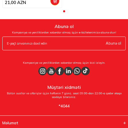
21,00
AZN
Abunə ol
Kampaniya və yeniliklərdən xəbərdar olmaq üçün e-bülletenimizə abunə olun!
Abunə ol
Kampaniya və yeniliklərdən xəbərdar olmaq üçün bizi izləyin.
Müştəri xidməti
Bütün suallar və sifarişlər üçün həftənin 7 günü, saat 09:00-dan 22:00-a qədər əlaqə
saxlaya bilərsiniz.
*4044
Məlumat