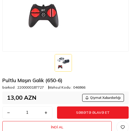
Pultlu Maşın Galik (650-6)
barkod :
2200000187727
Məhsul Kodu :
046866
13,00
AZN
Qiymət Xəbərdarlığı
SƏBƏTƏ ƏLAVƏ ET
İNDI AL