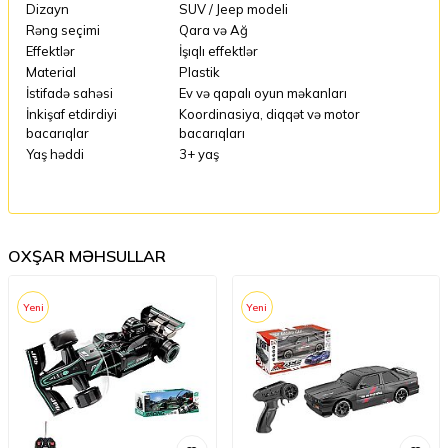
Dizayn
SUV / Jeep modeli
Rəng seçimi
Qara və Ağ
Effektlər
İşıqlı effektlər
Material
Plastik
İstifadə sahəsi
Ev və qapalı oyun məkanları
İnkişaf etdirdiyi
Koordinasiya, diqqət və motor
bacarıqlar
bacarıqları
Yaş həddi
3+ yaş
OXŞAR MƏHSULLAR
Yeni
Yeni