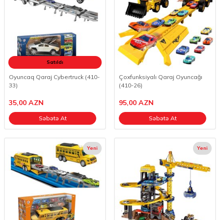
Satıldı
Oyuncaq Qaraj Cybertruck (410-
Çoxfunksiyalı Qaraj Oyuncağı
33)
(410-26)
35,00
AZN
95,00
AZN
Səbətə At
Səbətə At
Yeni
Yeni