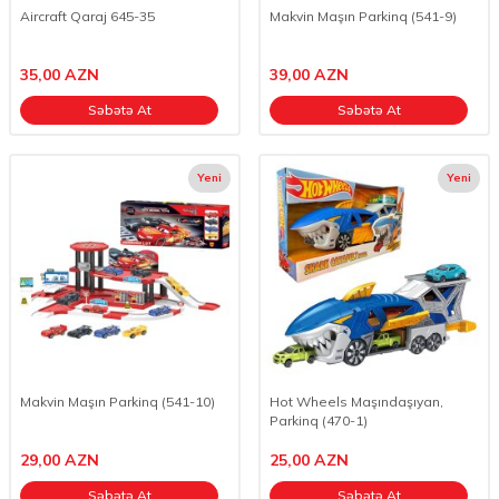
Aircraft Qaraj 645-35
Makvin Maşın Parkinq (541-9)
35,00
AZN
39,00
AZN
Səbətə At
Səbətə At
Yeni
Yeni
Makvin Maşın Parkinq (541-10)
Hot Wheels Maşındaşıyan,
Parkinq (470-1)
29,00
AZN
25,00
AZN
Səbətə At
Səbətə At