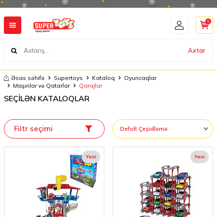
0
Axtar
Əsas səhifə
Supertoys
Kataloq
Oyuncaqlar
Maşınlar və Qatarlar
Qarajlar
SEÇİLƏN KATALOQLAR
Filtr seçimi
Yeni
Yeni