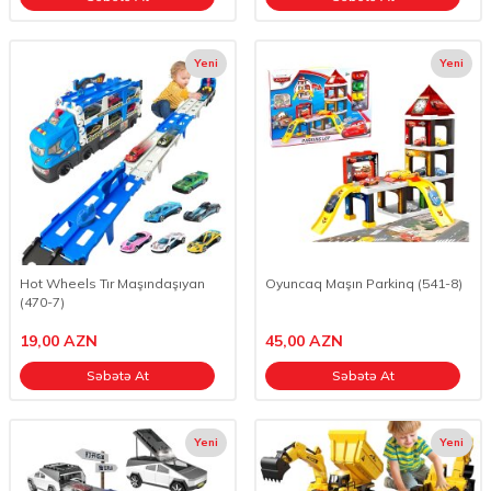
Yeni
Yeni
Hot Wheels Tır Maşındaşıyan
Oyuncaq Maşın Parkinq (541-8)
(470-7)
19,00
AZN
45,00
AZN
Səbətə At
Səbətə At
Yeni
Yeni