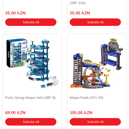
(387-141)
35,00
AZN
35,00
AZN
Səbətə At
Səbətə At
Polis Qarajı Maşın Seti (387-6)
Maşın Parkı (371-25)
69,00
AZN
155,00
AZN
Səbətə At
Səbətə At