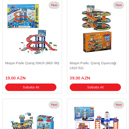
Yeni
Yeni
Maşın Parkı Qaraj Stitch (663-90)
Maşın Parkı, Qaraj Oyuncağı
(410-52)
19,00
AZN
39,00
AZN
Səbətə At
Səbətə At
Yeni
Yeni