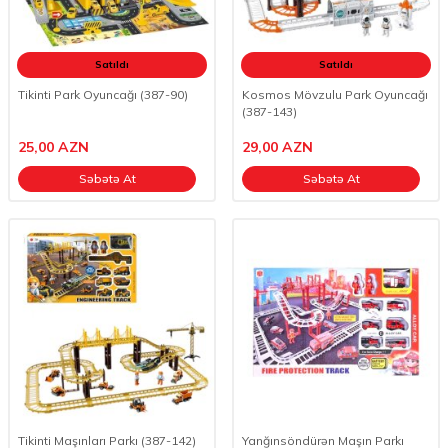
Satıldı
Satıldı
Tikinti Park Oyuncağı (387-90)
Kosmos Mövzulu Park Oyuncağı
(387-143)
25,00
AZN
29,00
AZN
Səbətə At
Səbətə At
Tikinti Maşınları Parkı (387-142)
Yanğınsöndürən Maşın Parkı