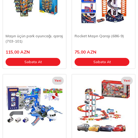
Maşın üçün park oyuncağı, qaraj
Rocket Maşın Qarajı (686-9)
(703-101)
115,00
AZN
75,00
AZN
Səbətə At
Səbətə At
Yeni
Yeni