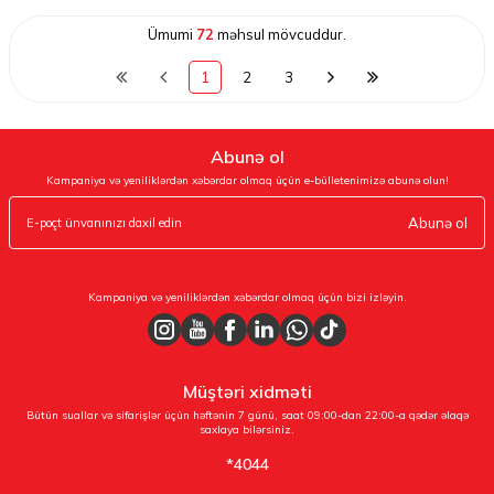
Ümumi
72
məhsul mövcuddur.
1
2
3
Abunə ol
Kampaniya və yeniliklərdən xəbərdar olmaq üçün e-bülletenimizə abunə olun!
Abunə ol
Kampaniya və yeniliklərdən xəbərdar olmaq üçün bizi izləyin.
Müştəri xidməti
Bütün suallar və sifarişlər üçün həftənin 7 günü, saat 09:00-dan 22:00-a qədər əlaqə
saxlaya bilərsiniz.
*4044