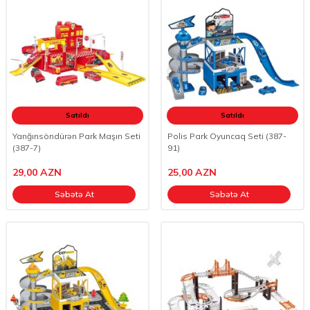
Satıldı
Satıldı
Yanğınsöndürən Park Maşın Seti
Polis Park Oyuncaq Seti (387-
(387-7)
91)
29,00
AZN
25,00
AZN
Səbətə At
Səbətə At