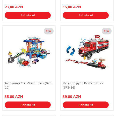
23,00
AZN
15,00
AZN
Səbətə At
Səbətə At
Yeni
Yeni
Avtoyuma Car Wash Track (673-
Maşındaşıyan Kamaz Truck
10)
(672-16)
35,00
AZN
39,00
AZN
Səbətə At
Səbətə At