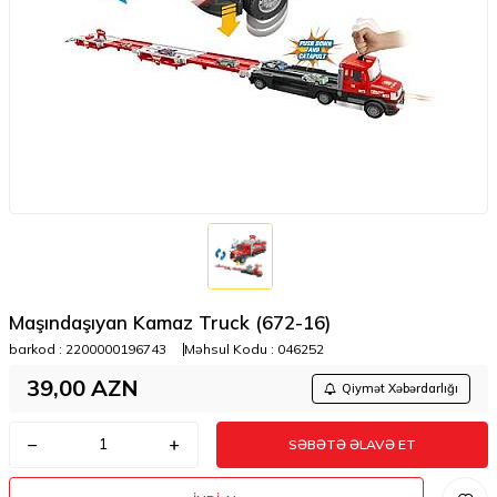
Maşındaşıyan Kamaz Truck (672-16)
barkod :
2200000196743
Məhsul Kodu :
046252
39,00
AZN
Qiymət Xəbərdarlığı
SƏBƏTƏ ƏLAVƏ ET