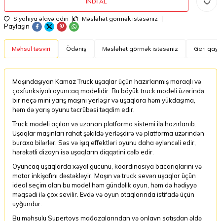
İNDI AL
Siyahıya əlavə edin
Məsləhət görmək istəsəniz
Paylaşın
Məhsul təsviri
Ödəniş
Məsləhət görmək istəsəniz
Geri qayt
Maşındaşıyan Kamaz Truck uşaqlar üçün hazırlanmış maraqlı və
çoxfunksiyalı oyuncaq modelidir. Bu böyük truck modeli üzərində
bir neçə mini yarış maşını yerləşir və uşaqlara həm yükdaşıma,
həm də yarış oyunu təcrübəsi təqdim edir.
Truck modeli açılan və uzanan platforma sistemi ilə hazırlanıb.
Uşaqlar maşınları rahat şəkildə yerləşdirə və platforma üzərindən
buraxa bilərlər. Səs və işıq effektləri oyunu daha əyləncəli edir,
hərəkətli dizayn isə uşaqların diqqətini cəlb edir.
Oyuncaq uşaqlarda xəyal gücünü, koordinasiya bacarıqlarını və
motor inkişafını dəstəkləyir. Maşın və truck sevən uşaqlar üçün
ideal seçim olan bu model həm gündəlik oyun, həm də hədiyyə
məqsədi ilə çox sevilir. Evdə və oyun otaqlarında istifadə üçün
uyğundur.
Bu məhsulu Supertoys mağazalarından və onlayn satışdan əldə