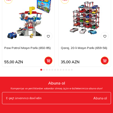
Paw Patrol Maşın Parkı (650-85)
Qaraj, 20-li Maşın Parkı (659-56)
55,00
AZN
35,00
AZN
Abunə ol
Kampaniya və yeniliklərdən xəbərdar olmaq üçün e-bülletenimizə abunə olun!
Abunə ol