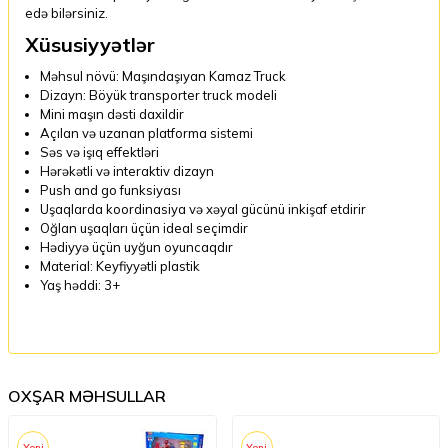
edə bilərsiniz.
Xüsusiyyətlər
Məhsul növü: Maşındaşıyan Kamaz Truck
Dizayn: Böyük transporter truck modeli
Mini maşın dəsti daxildir
Açılan və uzanan platforma sistemi
Səs və işıq effektləri
Hərəkətli və interaktiv dizayn
Push and go funksiyası
Uşaqlarda koordinasiya və xəyal gücünü inkişaf etdirir
Oğlan uşaqları üçün ideal seçimdir
Hədiyyə üçün uyğun oyuncaqdır
Material: Keyfiyyətli plastik
Yaş həddi: 3+
OXŞAR MƏHSULLAR
Yeni
Yeni