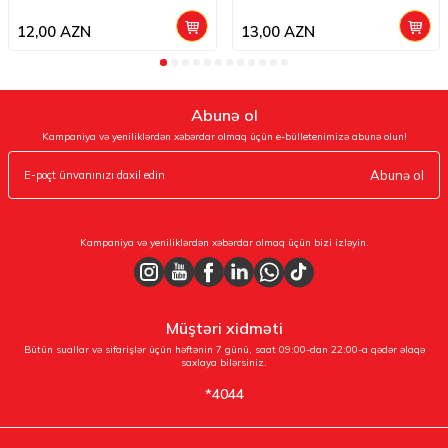
12,00
AZN
13,00
AZN
Abunə ol
Kampaniya və yeniliklərdən xəbərdar olmaq üçün e-bülletenimizə abunə olun!
Abunə ol
Kampaniya və yeniliklərdən xəbərdar olmaq üçün bizi izləyin.
Müştəri xidməti
Bütün suallar və sifarişlər üçün həftənin 7 günü, saat 09:00-dan 22:00-a qədər əlaqə
saxlaya bilərsiniz.
*4044