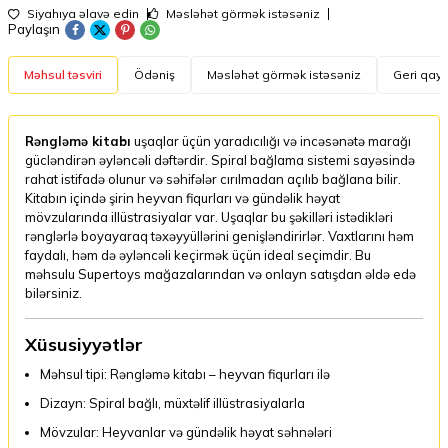
Siyahıya əlavə edin
Məsləhət görmək istəsəniz
Paylaşın
Məhsul təsviri
Ödəniş
Məsləhət görmək istəsəniz
Geri qayt
Rəngləmə kitabı
uşaqlar üçün yaradıcılığı və incəsənətə marağı
gücləndirən əyləncəli dəftərdir. Spiral bağlama sistemi sayəsində
rahat istifadə olunur və səhifələr cırılmadan açılıb bağlana bilir.
Kitabın içində şirin heyvan fiqurları və gündəlik həyat
mövzularında illüstrasiyalar var. Uşaqlar bu şəkilləri istədikləri
rənglərlə boyayaraq təxəyyüllərini genişləndirirlər. Vaxtlarını həm
faydalı, həm də əyləncəli keçirmək üçün ideal seçimdir. Bu
məhsulu Supertoys mağazalarından və onlayn satışdan əldə edə
bilərsiniz.
Xüsusiyyətlər
Məhsul tipi: Rəngləmə kitabı – heyvan fiqurları ilə
Dizayn: Spiral bağlı, müxtəlif illüstrasiyalarla
Mövzular: Heyvanlar və gündəlik həyat səhnələri