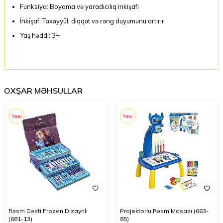
Funksiya: Boyama və yaradıcılıq inkişafı
İnkişaf: Təxəyyül, diqqət və rəng duyumunu artırır
Yaş həddi: 3+
OXŞAR MƏHSULLAR
Yeni
Yeni
Rəsm Dəsti Frozen Dizaynlı
Projektorlu Rəsm Masası (663-
(681-13)
85)