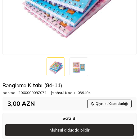
Rəngləmə Kitabı (84-11)
barkod :
2060000097071
Məhsul Kodu :
039494
3,00
AZN
Qiymət Xəbərdarlığı
Satıldı
Məhsul olduqda bildir