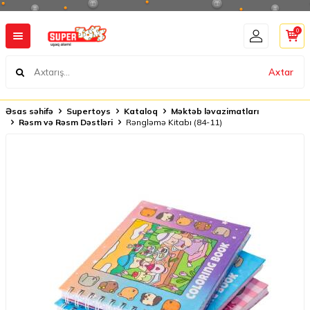
0
Axtar
Əsas səhifə
Supertoys
Kataloq
Məktəb ləvazimatları
Rəsm və Rəsm Dəstləri
Rəngləmə Kitabı (84-11)