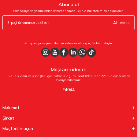
Abunə ol
Kampaniya və yeniliklərdən xəbərdar olmaq üçün e-bülletenimizə abunə olun!
Abunə ol
Kampaniya və yeniliklərdən xəbərdar olmaq üçün bizi izləyin.
Müştəri xidməti
Bütün suallar və sifarişlər üçün həftənin 7 günü, saat 09:00-dan 22:00-a qədər əlaqə
saxlaya bilərsiniz.
*4044
Məlumat
Şirkət
Müştərilər üçün