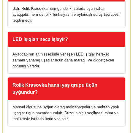
Bəli. Rolik Krasovka həm gündəlik istifadə üçün rahat
ayaqqabı, həm də rolik funksiyası ilə əyləncəli sürüş təcrübəsi
təqdim edir.
LED işıqları necə işləyir?
Ayaqqabının alt hissəsində yerləşən LED işıqlar hərəkət
zamanı yanaraq uşaqlar üçün daha maraqlı və diqqətçəkən
görünüş yaradır.
Rolik Krasovka hansı yaş qrupu üçün
uyğundur?
Məhsul ölçüsünə uyğun olaraq məktəbəqədər və məktəb yaşlı
uşaqlar üçün nəzərdə tutulub. Düzgün ölçü seçilməsi rahat və
təhlükəsiz istifadə üçün vacibdir.