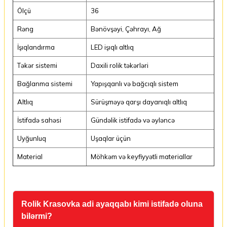
Ölçü
36
Rəng
Bənövşəyi, Çəhrayı, Ağ
İşıqlandırma
LED işıqlı altlıq
Təkər sistemi
Daxili rolik təkərləri
Bağlanma sistemi
Yapışqanlı və bağcıqlı sistem
Altlıq
Sürüşməyə qarşı dayanıqlı altlıq
İstifadə sahəsi
Gündəlik istifadə və əyləncə
Uyğunluq
Uşaqlar üçün
Material
Möhkəm və keyfiyyətli materiallar
Rolik Krasovka adi ayaqqabı kimi istifadə oluna
bilərmi?