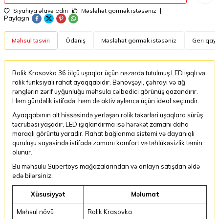
Siyahıya əlavə edin
Məsləhət görmək istəsəniz
Paylaşın
Məhsul təsviri
Ödəniş
Məsləhət görmək istəsəniz
Geri qayt
Rolik Krasovka 36 ölçü uşaqlar üçün nəzərdə tutulmuş LED işıqlı və
rolik funksiyalı rahat ayaqqabıdır. Bənövşəyi, çəhrayı və ağ
rənglərin zərif uyğunluğu məhsula cəlbedici görünüş qazandırır.
Həm gündəlik istifadə, həm də aktiv əyləncə üçün ideal seçimdir.
Ayaqqabının alt hissəsində yerləşən rolik təkərləri uşaqlara sürüş
təcrübəsi yaşadır, LED işıqlandırma isə hərəkət zamanı daha
maraqlı görüntü yaradır. Rahat bağlanma sistemi və dayanıqlı
quruluşu sayəsində istifadə zamanı komfort və təhlükəsizlik təmin
olunur.
Bu məhsulu Supertoys mağazalarından və onlayn satışdan əldə
edə bilərsiniz.
Xüsusiyyət
Məlumat
Məhsul növü
Rolik Krasovka