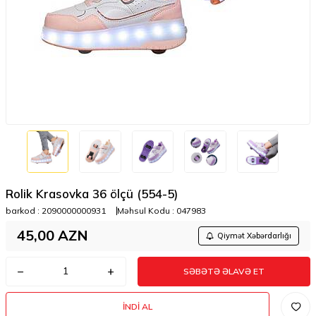
Rolik Krasovka 36 ölçü (554-5)
barkod :
2090000000931
Məhsul Kodu :
047983
45,00
AZN
Qiymət Xəbərdarlığı
SƏBƏTƏ ƏLAVƏ ET
İNDI AL