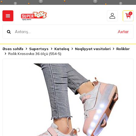
0
Axtar
Əsas səhifə
Supertoys
Kataloq
Nəqliyyat vasitələri
Roliklər
Rolik Krasovka 36 ölçü (554-5)