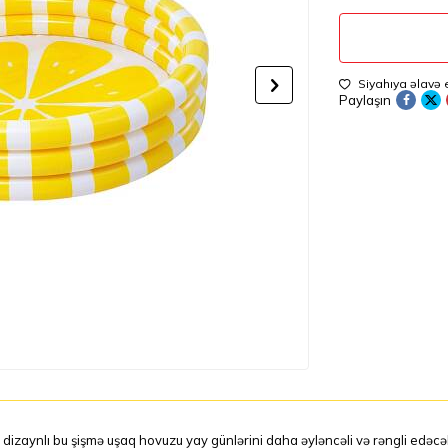
Siyahıya əlavə 
Paylaşın
dizaynlı bu şişmə uşaq hovuzu yay günlərini daha əyləncəli və rəngli edəcə