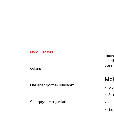
Məhsul təsviri
Limon 
esteti
üçün 
Ödəniş
Məh
Məsləhət görmək istəsəniz
Ölç
Su t
Geri qaytarma şərtləri
Par
Şiş