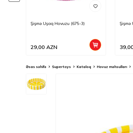
Şişmə Uşaq Hovuzu (675-3)
Şişmə 
29,00
AZN
39,0
Əsas səhifə
Supertoys
Kataloq
Hovuz məhsulları