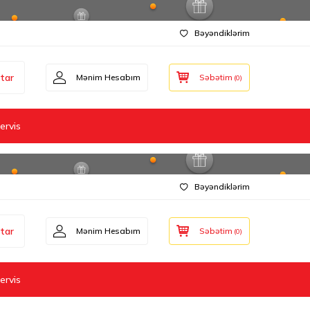
Bəyəndiklərim
tar
Mənim Hesabım
Səbətim
(
0
)
ervis
Bəyəndiklərim
tar
Mənim Hesabım
Səbətim
(
0
)
ervis