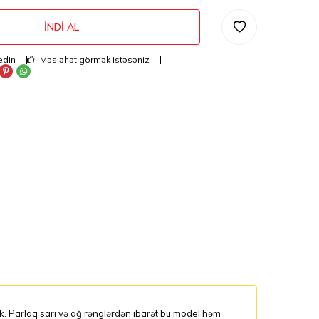
İNDI AL
edin
Məsləhət görmək istəsəniz
k. Parlaq sarı və ağ rənglərdən ibarət bu model həm