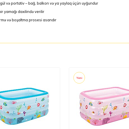
gül və portativ – bağ, balkon və ya yaylaq üçün uyğundur
ir yamağı daxilində verilir
irmə və boşaltma prosesi asandır
Yeni