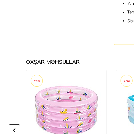
Yün
Təm
Şiş
OXŞAR MƏHSULLAR
Yeni
Yeni