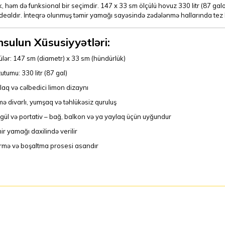
k, həm də funksional bir seçimdir. 147 x 33 sm ölçülü hovuz 330 litr (87 ga
idealdır. İnteqrə olunmuş təmir yamağı sayəsində zədələnmə hallarında te
sulun Xüsusiyyətləri:
ülər: 147 sm (diametr) x 33 sm (hündürlük)
utumu: 330 litr (87 gal)
laq və cəlbedici limon dizaynı
mə divarlı, yumşaq və təhlükəsiz quruluş
gül və portativ – bağ, balkon və ya yaylaq üçün uyğundur
ir yamağı daxilində verilir
irmə və boşaltma prosesi asandır