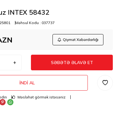
uz INTEX 58432
25801
Məhsul Kodu :
037737
AZN
Qiymət Xəbərdarlığı
SƏBƏTƏ ƏLAVƏ ET
İNDI AL
edin
Məsləhət görmək istəsəniz