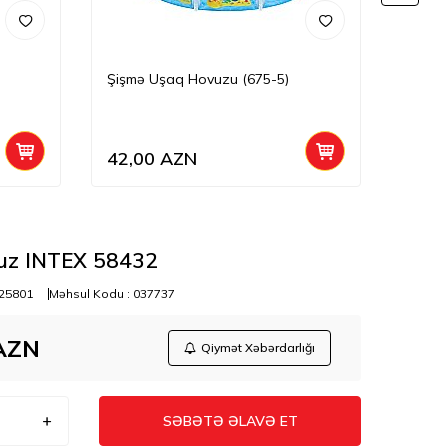
Şişmə Uşaq Hovuzu (675-5)
Bestw
54177
42,00
AZN
99,0
uz INTEX 58432
25801
Məhsul Kodu :
037737
AZN
Qiymət Xəbərdarlığı
SƏBƏTƏ ƏLAVƏ ET