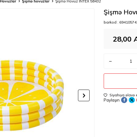
Hovuzlar
Şişmə hovuzlar
Şişmə Hovuz INTEX 58432
Şişmə Hov
barkod :
69410574
28,00
Siyahıya əlavə 
Paylaşın