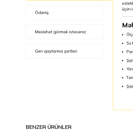
esteti
üçün 
Ödəniş
Məh
Məsləhət görmək istəsəniz
Ölç
Su t
Geri qaytarma şərtləri
Par
Şiş
Yün
Təm
Şiş
BENZER ÜRÜNLER