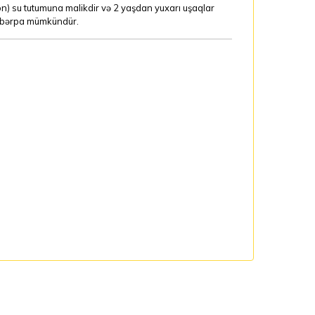
lon) su tutumuna malikdir və 2 yaşdan yuxarı uşaqlar
z bərpa mümkündür.