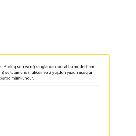
k. Parlaq sarı və ağ rənglərdən ibarət bu model həm
lon) su tutumuna malikdir və 2 yaşdan yuxarı uşaqlar
z bərpa mümkündür.