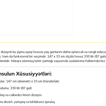
dizaynlı bu şişmə uşaq hovuzu yay günlərini daha əyləncəli və rəngli edəcə
k, həm də funksional bir seçimdir. 147 x 33 sm ölçülü hovuz 330 litr (87 ga
idealdır. İnteqrə olunmuş təmir yamağı sayəsində zədələnmə hallarında te
sulun Xüsusiyyətləri:
ülər: 147 sm (diametr) x 33 sm (hündürlük)
utumu: 330 litr (87 gal)
laq və cəlbedici limon dizaynı
mə divarlı, yumşaq və təhlükəsiz quruluş