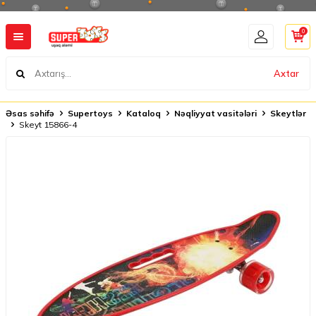
0
Axtar
Əsas səhifə
Supertoys
Kataloq
Nəqliyyat vasitələri
Skeytlər
Skeyt 15866-4