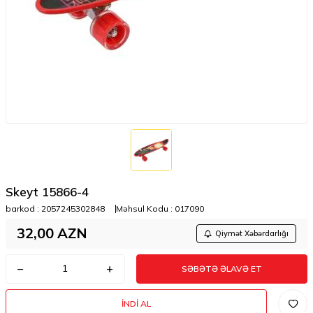
Skeyt 15866-4
barkod :
2057245302848
Məhsul Kodu :
017090
32,00
AZN
Qiymət Xəbərdarlığı
SƏBƏTƏ ƏLAVƏ ET
İNDI AL