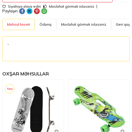
Siyahıya əlavə edin
Məsləhət görmək istəsəniz
Paylaşın
Məhsul təsviri
Ödəniş
Məsləhət görmək istəsəniz
Geri qayt
-
OXŞAR MƏHSULLAR
Yeni