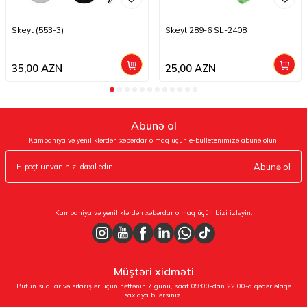
Skeyt (553-3)
Skeyt 289-6 SL-2408
35,00
AZN
25,00
AZN
Abunə ol
Kampaniya və yeniliklərdən xəbərdar olmaq üçün e-bülletenimizə abunə olun!
Abunə ol
Kampaniya və yeniliklərdən xəbərdar olmaq üçün bizi izləyin.
Müştəri xidməti
Bütün suallar və sifarişlər üçün həftənin 7 günü, saat 09:00-dan 22:00-a qədər əlaqə
saxlaya bilərsiniz.