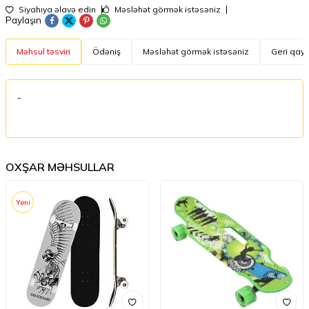
Siyahıya əlavə edin
Məsləhət görmək istəsəniz
Paylaşın
Məhsul təsviri
Ödəniş
Məsləhət görmək istəsəniz
Geri qayt
-
OXŞAR MƏHSULLAR
Yeni