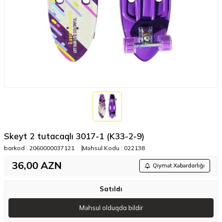
Skeyt 2 tutacaqlı 3017-1 (K33-2-9)
barkod :
2060000037121
Məhsul Kodu :
022138
36,00
AZN
Qiymət Xəbərdarlığı
Satıldı
Məhsul olduqda bildir