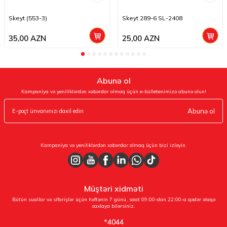
Skeyt (553-3)
Skeyt 289-6 SL-2408
35,00
AZN
25,00
AZN
Abunə ol
Kampaniya və yeniliklərdən xəbərdar olmaq üçün e-bülletenimizə abunə olun!
Abunə ol
Kampaniya və yeniliklərdən xəbərdar olmaq üçün bizi izləyin.
Müştəri xidməti
Bütün suallar və sifarişlər üçün həftənin 7 günü, saat 09:00-dan 22:00-a qədər əlaqə
saxlaya bilərsiniz.
*4044