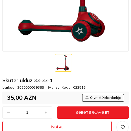
Skuter ulduz 33-33-1
barkod :
2060000039385
Məhsul Kodu :
022816
35,00
AZN
Qiymət Xəbərdarlığı
SƏBƏTƏ ƏLAVƏ ET
İNDI AL