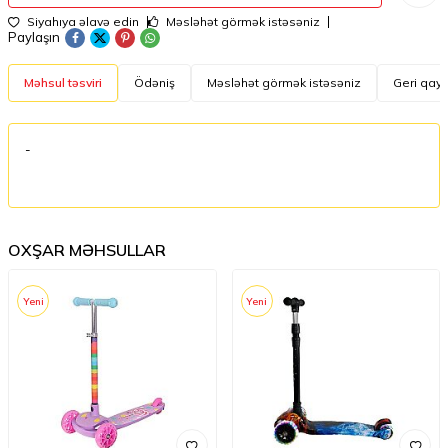
Siyahıya əlavə edin
Məsləhət görmək istəsəniz
Paylaşın
Məhsul təsviri
Ödəniş
Məsləhət görmək istəsəniz
Geri qayt
-
OXŞAR MƏHSULLAR
Yeni
Yeni