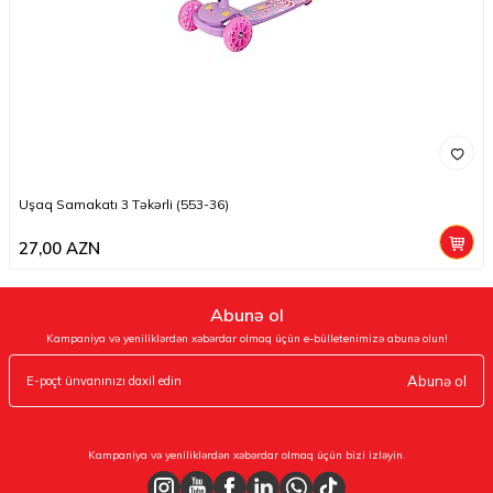
Uşaq Samakatı 3 Təkərli (553-36)
27,00
AZN
Abunə ol
Kampaniya və yeniliklərdən xəbərdar olmaq üçün e-bülletenimizə abunə olun!
Abunə ol
Kampaniya və yeniliklərdən xəbərdar olmaq üçün bizi izləyin.