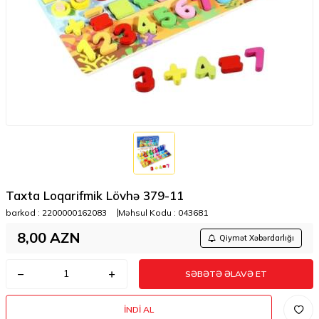
Taxta Loqarifmik Lövhə 379-11
barkod :
2200000162083
Məhsul Kodu :
043681
8,00
AZN
Qiymət Xəbərdarlığı
SƏBƏTƏ ƏLAVƏ ET
İNDI AL