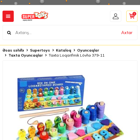
0
Axtar
Əsas səhifə
Supertoys
Kataloq
Oyuncaqlar
Taxta Oyuncaqlar
Taxta Loqarifmik Lövhə 379-11