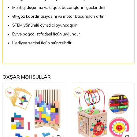
Məntiqi düşünmə və diqqət bacarıqlarını gücləndirir
Əl-göz koordinasiyasını və motor bacarıqları artırır
STEM yönümlü öyrədici oyuncaqdır
Ev və bağça istifadəsi üçün uyğundur
Hədiyyə seçimi üçün münasibdir
OXŞAR MƏHSULLAR
Yeni
Yeni