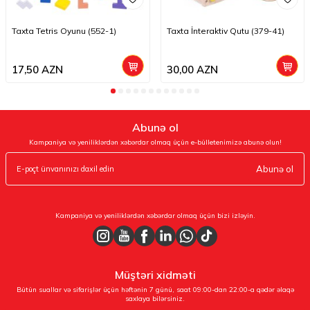
Taxta Tetris Oyunu (552-1)
Taxta İnteraktiv Qutu (379-41)
17,50
AZN
30,00
AZN
Abunə ol
Kampaniya və yeniliklərdən xəbərdar olmaq üçün e-bülletenimizə abunə olun!
Abunə ol
Kampaniya və yeniliklərdən xəbərdar olmaq üçün bizi izləyin.
Müştəri xidməti
Bütün suallar və sifarişlər üçün həftənin 7 günü, saat 09:00-dan 22:00-a qədər əlaqə
saxlaya bilərsiniz.