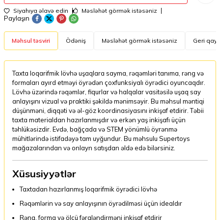
Siyahıya əlavə edin
Məsləhət görmək istəsəniz
Paylaşın
Məhsul təsviri
Ödəniş
Məsləhət görmək istəsəniz
Geri qayt
Taxta loqarifmik lövhə uşaqlara sayma, rəqəmləri tanıma, rəng və
formaları ayırd etməyi öyrədən çoxfunksiyalı öyrədici oyuncaqdır.
Lövhə üzərində rəqəmlər, fiqurlar və halqalar vasitəsilə uşaq say
anlayışını vizual və praktiki şəkildə mənimsəyir. Bu məhsul məntiqi
düşünməni, diqqəti və əl-göz koordinasiyasını inkişaf etdirir. Təbii
taxta materialdan hazırlanmışdır və erkən yaş inkişafı üçün
təhlükəsizdir. Evdə, bağçada və STEM yönümlü öyrənmə
mühitlərində istifadəyə tam uyğundur. Bu məhsulu Supertoys
mağazalarından və onlayn satışdan əldə edə bilərsiniz.
Xüsusiyyətlər
Taxtadan hazırlanmış loqarifmik öyrədici lövhə
Rəqəmlərin və say anlayışının öyrədilməsi üçün idealdır
Rəng, forma və ölçü fərqləndirməni inkişaf etdirir