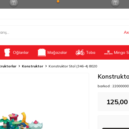
Ax
Oğlanlar
Mağazalar
Toba
Mingo S
ruktorlar
Konstruktor
Konstruktor Stol (346-4) 8020
Konstrukto
barkod :
22000000
125,00