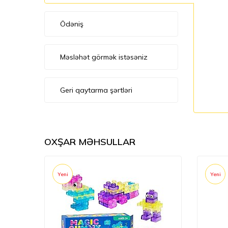
Ödəniş
Məsləhət görmək istəsəniz
Geri qaytarma şərtləri
OXŞAR MƏHSULLAR
Yeni
Yeni