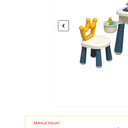
Məhsul təsviri
-