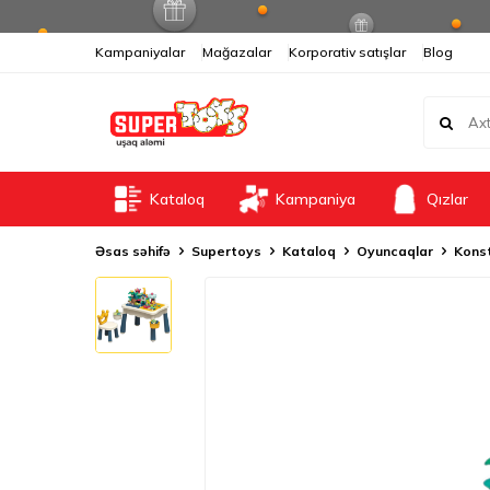
Kampaniyalar
Mağazalar
Korporativ satışlar
Blog
Kataloq
Kampaniya
Qızlar
Əsas səhifə
Supertoys
Kataloq
Oyuncaqlar
Konst