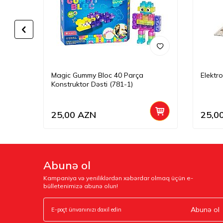
Magic Gummy Bloc 40 Parça
Elektr
Konstruktor Dəsti (781-1)
25,00
AZN
25,0
Abunə ol
Kampaniya və yeniliklərdən xəbərdar olmaq üçün e-
bülletenimizə abunə olun!
Abunə ol