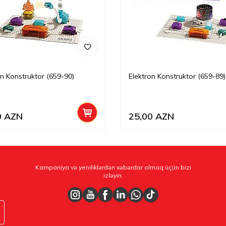
on Konstruktor (659-90)
Elektron Konstruktor (659-89)
0
AZN
25,00
AZN
Kampaniya və yeniliklərdən xəbərdar olmaq üçün bizi
izləyin.