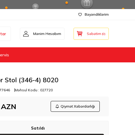
Bəyəndiklərim
tar
Mənim Hesabım
Səbətim
(
0
)
ervis
r Stol (346-4) 8020
77646
Məhsul Kodu :
027720
AZN
Qiymət Xəbərdarlığı
Satıldı