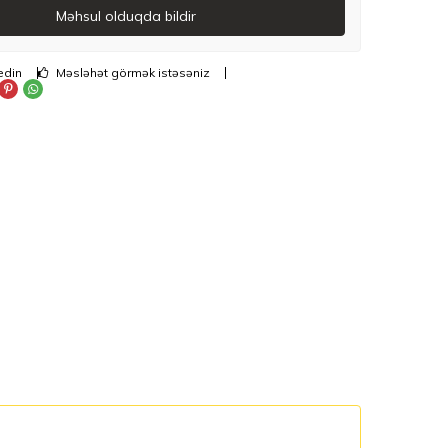
Məhsul olduqda bildir
edin
Məsləhət görmək istəsəniz