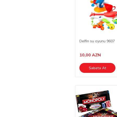
Delfin su oyunu 9607
10,00
AZN
Səbətə At