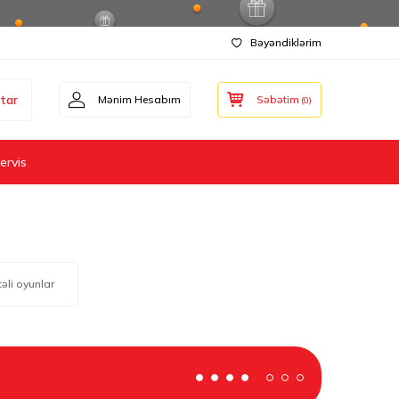
Bəyəndiklərim
tar
Mənim Hesabım
Səbətim
(
0
)
ervis
əli oyunlar