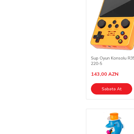
Sup Oyun Konsolu R3
220-5
143,00
AZN
Səbətə At