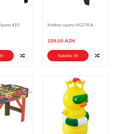
 Oyunu 410
Xokkey oyunu HG278 A
109,00
AZN
At
Səbətə At