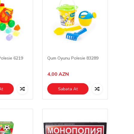
Polesie 6219
Qum Oyunu Polesie 83289
4,00
AZN
At
Səbətə At