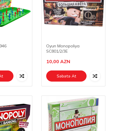
0946
Oyun Monopoliya
SC801/2/3E
10,00
AZN
At
Səbətə At