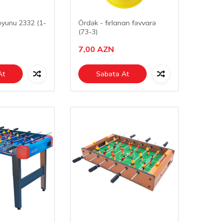
oyunu 2332 (1-
Ördək - fırlanan fəvvarə
(73-3)
7,00
AZN
At
Səbətə At