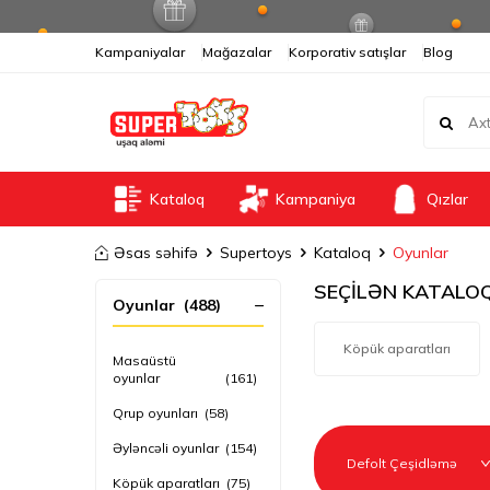
Kampaniyalar
Mağazalar
Korporativ satışlar
Blog
Kataloq
Kampaniya
Qızlar
Əsas səhifə
Supertoys
Kataloq
Oyunlar
SEÇİLƏN KATALO
Oyunlar
(488)
Köpük aparatları
Masaüstü
oyunlar
(161)
Qrup oyunları
(58)
Əyləncəli oyunlar
(154)
Köpük aparatları
(75)