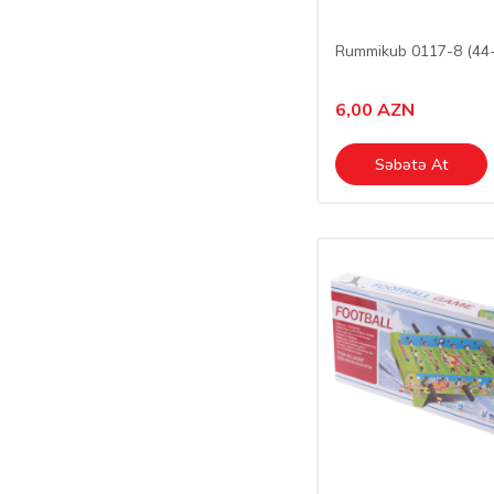
Rummikub 0117-8 (44-
6,00
AZN
Səbətə At