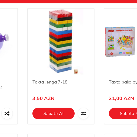
Taxta Jenga 7-18
Taxta balıq o
34
3,50
AZN
21,00
AZN
Səbətə At
Səbətə 