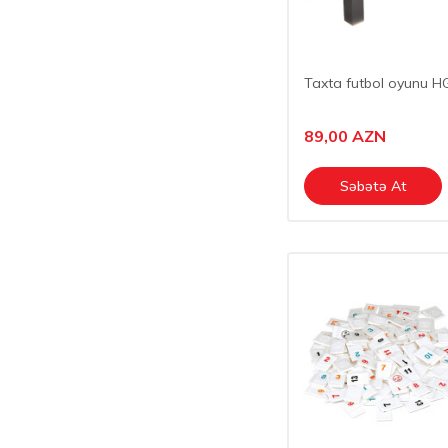
Taxta futbol oyunu H
89,00
AZN
Səbətə At