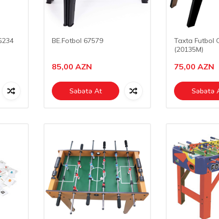
G234
BE.Fotbol 67579
Taxta Futbol
(20135M)
85,00
AZN
75,00
AZN
Səbətə At
Səbətə 