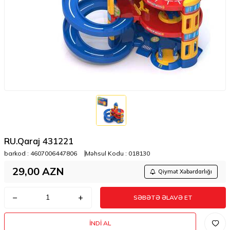
RU.Qaraj 431221
barkod :
4607006447806
Məhsul Kodu :
018130
29,00
AZN
Qiymət Xəbərdarlığı
SƏBƏTƏ ƏLAVƏ ET
İNDI AL