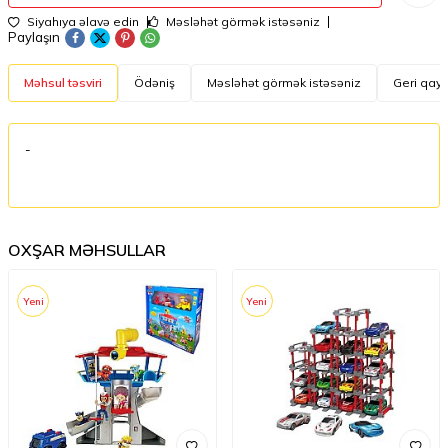
Siyahıya əlavə edin
Məsləhət görmək istəsəniz
Paylaşın
Məhsul təsviri
Ödəniş
Məsləhət görmək istəsəniz
Geri qayt
-
OXŞAR MƏHSULLAR
Yeni
Yeni