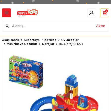
0
Axtar
Əsas səhifə
Supertoys
Kataloq
Oyuncaqlar
Maşınlar və Qatarlar
Qarajlar
RU.Qaraj 431221