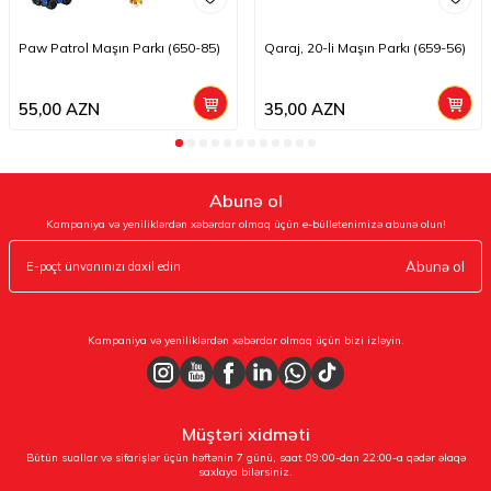
Paw Patrol Maşın Parkı (650-85)
Qaraj, 20-li Maşın Parkı (659-56)
55,00
AZN
35,00
AZN
Abunə ol
Kampaniya və yeniliklərdən xəbərdar olmaq üçün e-bülletenimizə abunə olun!
Abunə ol
Kampaniya və yeniliklərdən xəbərdar olmaq üçün bizi izləyin.
Müştəri xidməti
Bütün suallar və sifarişlər üçün həftənin 7 günü, saat 09:00-dan 22:00-a qədər əlaqə
saxlaya bilərsiniz.