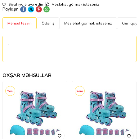
Siyahıya əlavə edin
Məsləhət görmək istəsəniz
Paylaşın
Məhsul təsviri
Ödəniş
Məsləhət görmək istəsəniz
Geri qayt
-
OXŞAR MƏHSULLAR
Yeni
Yeni