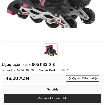
Uşaq üçün rolik 905 K33-2-6
barkod :
2057245308765
Məhsul Kodu :
019211
48,00
AZN
Qiymət Xəbərdarlığı
Satıldı
Məhsul olduqda bildir