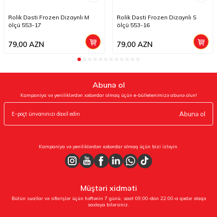
Rolik Dəsti Frozen Dizaynlı M
Rolik Dəsti Frozen Dizaynlı S
ölçü 553-17
ölçü 553-16
79,00
AZN
79,00
AZN
Abunə ol
Kampaniya və yeniliklərdən xəbərdar olmaq üçün e-bülletenimizə abunə olun!
Abunə ol
Kampaniya və yeniliklərdən xəbərdar olmaq üçün bizi izləyin.
Müştəri xidməti
Bütün suallar və sifarişlər üçün həftənin 7 günü, saat 09:00-dan 22:00-a qədər əlaqə
saxlaya bilərsiniz.