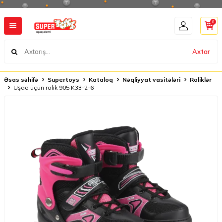
0
Axtar
Əsas səhifə
Supertoys
Kataloq
Nəqliyyat vasitələri
Roliklər
Uşaq üçün rolik 905 K33-2-6