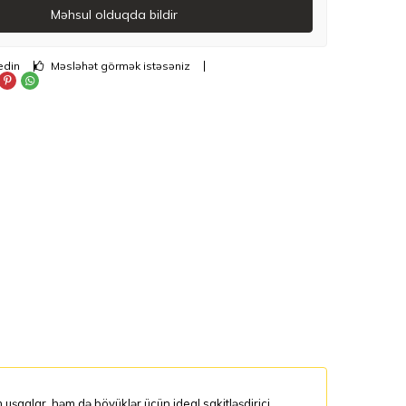
Məhsul olduqda bildir
edin
Məsləhət görmək istəsəniz
uşaqlar, həm də böyüklər üçün ideal sakitləşdirici