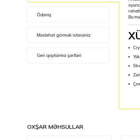
oyunca
rahatl
Ödəniş
Bu mə
X
Məsləhət görmək istəsəniz
Cry
Geri qaytarma şərtləri
Yük
Str
Zər
Çox
OXŞAR MƏHSULLAR