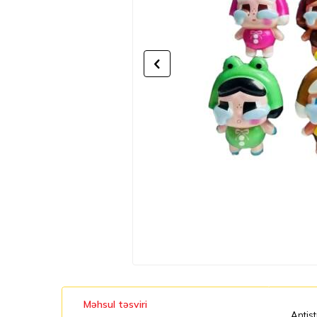
Məhsul təsviri
Antis