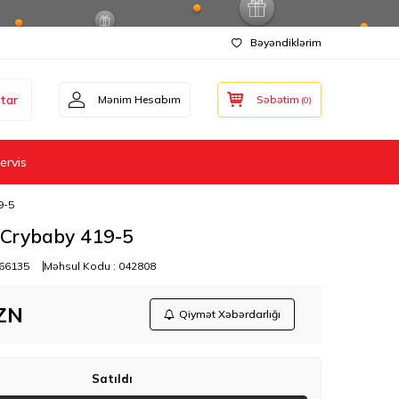
Bəyəndiklərim
tar
Mənim Hesabım
Səbətim
(
0
)
ervis
9-5
 Crybaby 419-5
66135
Məhsul Kodu :
042808
ZN
Qiymət Xəbərdarlığı
Satıldı