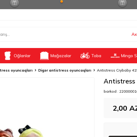
Ax
Oğlanlar
Mağazalar
Toba
Mingo S
tress oyuncaqları
Digər antistress oyuncaqları
Antistress Crybaby 41
Antistress
barkod :
22000001
2,00
A