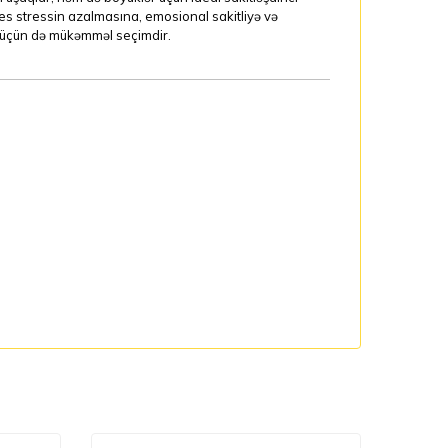
es stressin azalmasına, emosional sakitliyə və
ya üçün də mükəmməl seçimdir.