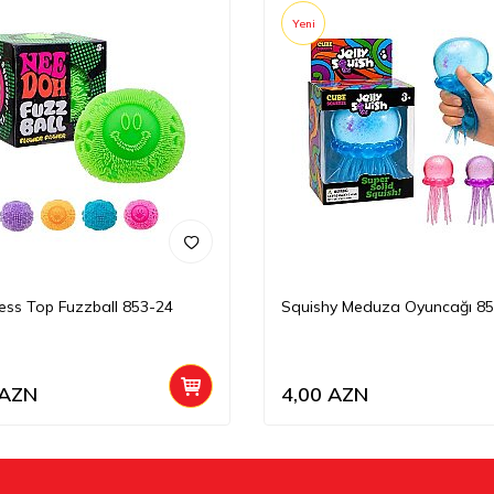
Yeni
ress Top Fuzzball 853-24
Squishy Meduza Oyuncağı 85
AZN
4,00
AZN