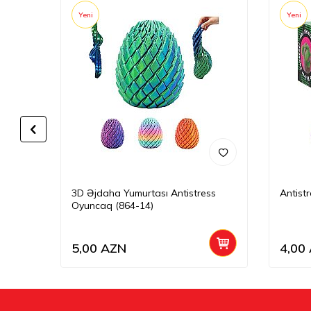
Yeni
Yeni
3D Əjdaha Yumurtası Antistress
Antist
Oyuncaq (864-14)
5,00
AZN
4,00