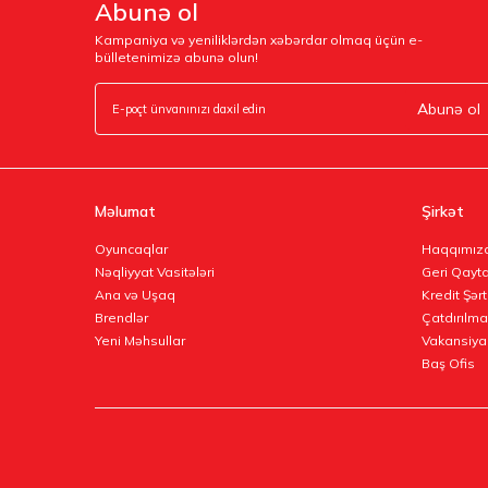
Abunə ol
Kampaniya və yeniliklərdən xəbərdar olmaq üçün e-
bülletenimizə abunə olun!
Abunə ol
Məlumat
Şirkət
Oyuncaqlar
Haqqımız
Nəqliyyat Vasitələri
Geri Qayta
Ana və Uşaq
Kredit Şərt
Brendlər
Çatdırılma
Yeni Məhsullar
Vakansiya
Baş Ofis