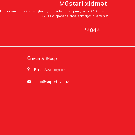
Müştəri xidməti
Bütün suallar və sifarişlər üçün həftənin 7 günü, saat 09:00-dan
22:00-a qədər əlaqə saxlaya bilərsiniz.
*4044
Ünvan & Əlaqə
Bakı , Azərbaycan
info@supertoys.az