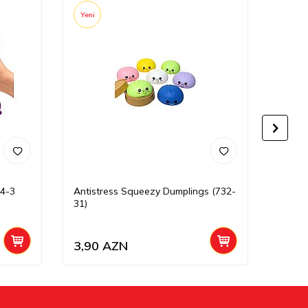
Yeni
Yeni
4-3
Antistress Squeezy Dumplings (732-
Səs Ç
31)
Vak-V
3,90
AZN
1,90