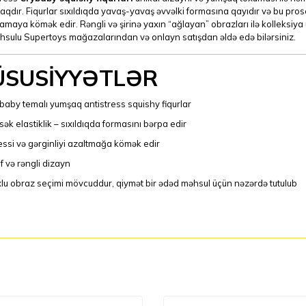
qdır. Fiqurlar sıxıldıqda yavaş-yavaş əvvəlki formasına qayıdır və bu pros
amaya kömək edir. Rəngli və şirinə yaxın “ağlayan” obrazları ilə kolleksi
hsulu Supertoys mağazalarından və onlayn satışdan əldə edə bilərsiniz.
ÜSUSİYYƏTLƏR
baby temalı yumşaq antistress squishy fiqurlar
sək elastiklik – sıxıldıqda formasını bərpa edir
essi və gərginliyi azaltmağa kömək edir
if və rəngli dizayn
lu obraz seçimi mövcuddur, qiymət bir ədəd məhsul üçün nəzərdə tutulub