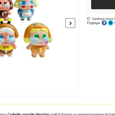
Siyahıya əlavə 
Paylaşın
tress
Crybaby squishy fiqurları
unikal dizaynı və yumşaq toxuması ilə həm 