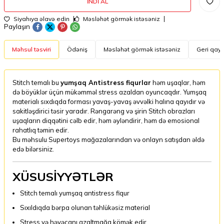
İNDI AL
Siyahıya əlavə edin
Məsləhət görmək istəsəniz
Paylaşın
Məhsul təsviri
Ödəniş
Məsləhət görmək istəsəniz
Geri qayt
Stitch temalı bu
yumşaq Antistress fiqurlar
həm uşaqlar, həm
də böyüklər üçün mükəmməl stress azaldan oyuncaqdır. Yumşaq
materialı sıxdıqda forması yavaş-yavaş əvvəlki halına qayıdır və
sakitləşdirici təsir yaradır. Rəngarəng və şirin Stitch obrazları
uşaqların diqqətini cəlb edir, həm əyləndirir, həm də emosional
rahatlıq təmin edir.
Bu məhsulu Supertoys mağazalarından və onlayn satışdan əldə
edə bilərsiniz.
XÜSUSİYYƏTLƏR
Stitch temalı yumşaq antistress fiqur
Sıxıldıqda bərpa olunan təhlükəsiz material
Stress və həyəcanı azaltmağa kömək edir