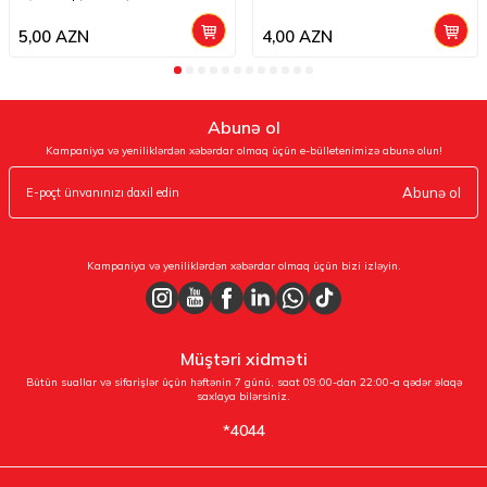
5,00
AZN
4,00
AZN
Abunə ol
Kampaniya və yeniliklərdən xəbərdar olmaq üçün e-bülletenimizə abunə olun!
Abunə ol
Kampaniya və yeniliklərdən xəbərdar olmaq üçün bizi izləyin.
Müştəri xidməti
Bütün suallar və sifarişlər üçün həftənin 7 günü, saat 09:00-dan 22:00-a qədər əlaqə
saxlaya bilərsiniz.
*4044