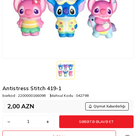
Antistress Stitch 419-1
barkod :
2200000166098
Məhsul Kodu :
042798
2,00
AZN
Qiymət Xəbərdarlığı
SƏBƏTƏ ƏLAVƏ ET