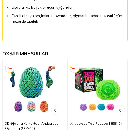
Uşaqlar və böyüklər üçün uyğundur
Fərqli dizayn seçimləri mövcuddur, qiymət bir ədəd məhsul üçün
nəzərdə tutulub
OXŞAR MƏHSULLAR
Yeni
Yeni
3D Əjdaha Yumurtası Antistress
Antistress Top Fuzzball 853-24
Oyuncaq (864-14)