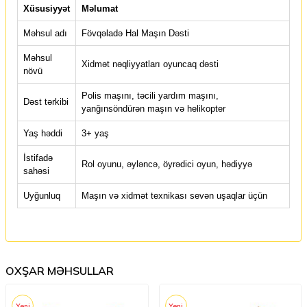
Xüsusiyyət
Məlumat
Məhsul adı
Fövqəladə Hal Maşın Dəsti
Məhsul
Xidmət nəqliyyatları oyuncaq dəsti
növü
Polis maşını, təcili yardım maşını,
Dəst tərkibi
yanğınsöndürən maşın və helikopter
Yaş həddi
3+ yaş
İstifadə
Rol oyunu, əyləncə, öyrədici oyun, hədiyyə
sahəsi
Uyğunluq
Maşın və xidmət texnikası sevən uşaqlar üçün
OXŞAR MƏHSULLAR
Yeni
Yeni