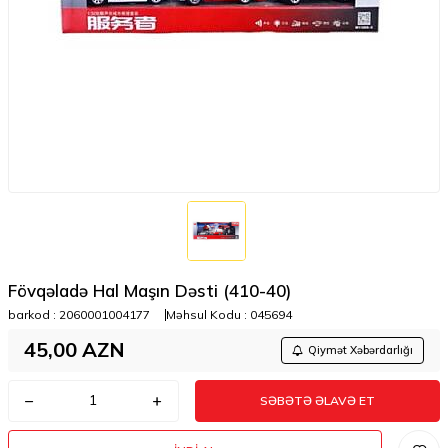
Fövqəladə Hal Maşın Dəsti (410-40)
barkod :
2060001004177
Məhsul Kodu :
045694
45,00
AZN
Qiymət Xəbərdarlığı
SƏBƏTƏ ƏLAVƏ ET