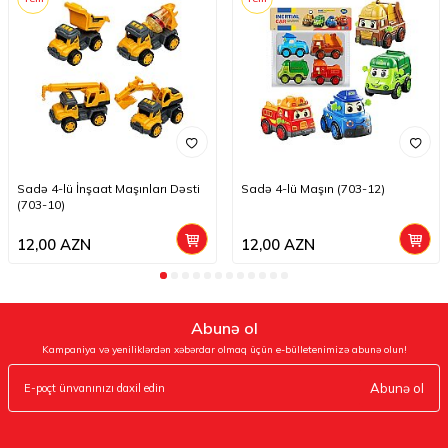
Sadə 4-lü İnşaat Maşınları Dəsti
Sadə 4-lü Maşın (703-12)
(703-10)
12,00
AZN
12,00
AZN
Abunə ol
Kampaniya və yeniliklərdən xəbərdar olmaq üçün e-bülletenimizə abunə olun!
Abunə ol