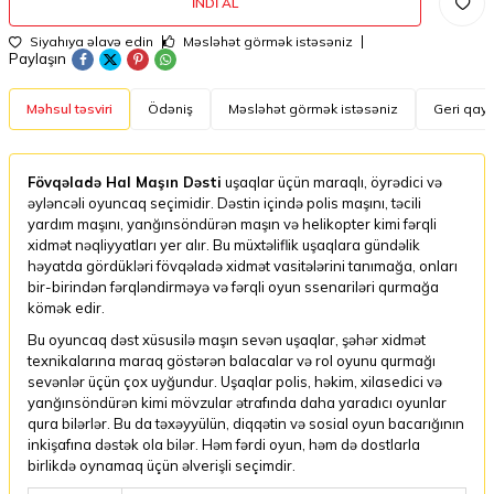
İNDI AL
Siyahıya əlavə edin
Məsləhət görmək istəsəniz
Paylaşın
Məhsul təsviri
Ödəniş
Məsləhət görmək istəsəniz
Geri qayt
Fövqəladə Hal Maşın Dəsti
uşaqlar üçün maraqlı, öyrədici və
əyləncəli oyuncaq seçimidir. Dəstin içində polis maşını, təcili
yardım maşını, yanğınsöndürən maşın və helikopter kimi fərqli
xidmət nəqliyyatları yer alır. Bu müxtəliflik uşaqlara gündəlik
həyatda gördükləri fövqəladə xidmət vasitələrini tanımağa, onları
bir-birindən fərqləndirməyə və fərqli oyun ssenariləri qurmağa
kömək edir.
Bu oyuncaq dəst xüsusilə maşın sevən uşaqlar, şəhər xidmət
texnikalarına maraq göstərən balacalar və rol oyunu qurmağı
sevənlər üçün çox uyğundur. Uşaqlar polis, həkim, xilasedici və
yanğınsöndürən kimi mövzular ətrafında daha yaradıcı oyunlar
qura bilərlər. Bu da təxəyyülün, diqqətin və sosial oyun bacarığının
inkişafına dəstək ola bilər. Həm fərdi oyun, həm də dostlarla
birlikdə oynamaq üçün əlverişli seçimdir.