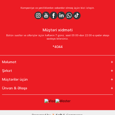
Kampaniya və yeniliklərdən xəbərdar olmaq üçün bizi izləyin.
Müştəri xidməti
Bütün suallar və sifarişlər üçün həftənin 7 günü, saat 09:00-dan 22:00-a qədər əlaqə
saxlaya bilərsiniz.
*4044
Məlumat
Şirkət
Müştərilər üçün
Ünvan & Əlaqə
Prepared by
T
-Soft
E-Commerce
.