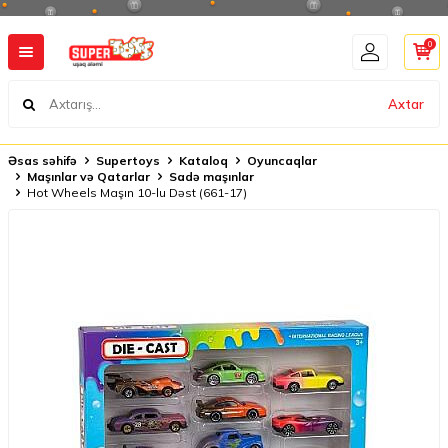
0
Axtar
Əsas səhifə
Supertoys
Kataloq
Oyuncaqlar
Maşınlar və Qatarlar
Sadə maşınlar
Hot Wheels Maşın 10-lu Dəst (661-17)