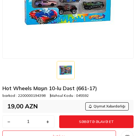
Hot Wheels Maşın 10-lu Dəst (661-17)
barkod :
2200000194398
Məhsul Kodu :
045592
19,00
AZN
Qiymət Xəbərdarlığı
SƏBƏTƏ ƏLAVƏ ET