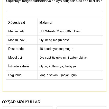
Supertoys mağazalarından və onlayn satışdan əldə edə bilərsiniz.
Xüsusiyyət
Məlumat
Məhsul adı
Hot Wheels Maşın 10-lu Dəst
Məhsul növü
Oyuncaq maşın dəsti
Dəst tərkibi
10 ədəd oyuncaq maşın
Model tipi
Die-cast üslublu mini avtomobillər
İstifadə sahəsi
Oyun, kolleksiya, hədiyyə
Uyğunluq
Maşın sevən uşaqlar üçün
OXŞAR MƏHSULLAR