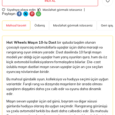
İNDI AL
Siyahıya əlavə edin
Məsləhət görmək istəsəniz
Paylaşın
Məhsul təsviri
Ödəniş
Məsləhət görmək istəsəniz
Geri qayt
Hot Wheels Maşın 10-lu Dəst
bir qutuda təqdim olunan
çoxsaylı oyuncaq avtomobillərlə uşaqlar üçün daha maraqlı və
rəngarəng oyun imkanı yaradır. Dəst daxilində 10 fərqli maşın
modeli yer aldığı üçün uşaqlar həm yarış oyunları qura, həm də öz
kiçik avtomobil kolleksiyalarını formalaşdıra bilərlər. Die-cast
üslublu maşın dəstləri maşın sevən uşaqlar üçün ən çox seçilən
oyuncaq növlərindən biridir.
Bu məhsul gündəlik oyun, kolleksiya və hədiyyə seçimi üçün uyğun
variantdır. Fərqli rəng və dizaynda maşınların bir arada olması
uşaqların diqqətini daha çox cəlb edir və oyunu daha dinamik
edir.
Maşın sevən uşaqlar üçün ad günü, bayram və digər xüsusi
günlərdə hədiyyə olaraq da uyğun seçimdir. Rəngarəng görünüşü
və çoxlu avtomobil tərkibi bu dəsti daha cəlbedici edir. Bu məhsulu