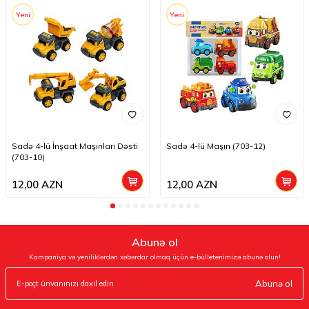
Yeni
Yeni
Sadə 4-lü İnşaat Maşınları Dəsti
Sadə 4-lü Maşın (703-12)
(703-10)
12,00
AZN
12,00
AZN
Abunə ol
Kampaniya və yeniliklərdən xəbərdar olmaq üçün e-bülletenimizə abunə olun!
Abunə ol