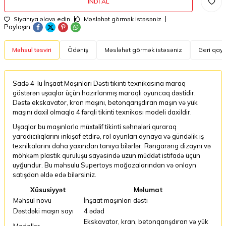
İNDI AL
Siyahıya əlavə edin
Məsləhət görmək istəsəniz
Paylaşın
Məhsul təsviri
Ödəniş
Məsləhət görmək istəsəniz
Geri qayt
Sadə 4-lü İnşaat Maşınları Dəsti tikinti texnikasına maraq
göstərən uşaqlar üçün hazırlanmış maraqlı oyuncaq dəstidir.
Dəstə ekskavator, kran maşını, betonqarışdıran maşın və yük
maşını daxil olmaqla 4 fərqli tikinti texnikası modeli daxildir.
Uşaqlar bu maşınlarla müxtəlif tikinti səhnələri quraraq
yaradıcılıqlarını inkişaf etdirə, rol oyunları oynaya və gündəlik iş
texnikalarını daha yaxından tanıya bilərlər. Rəngarəng dizaynı və
möhkəm plastik quruluşu sayəsində uzun müddət istifadə üçün
uyğundur. Bu məhsulu Supertoys mağazalarından və onlayn
satışdan əldə edə bilərsiniz.
Xüsusiyyət
Məlumat
Məhsul növü
İnşaat maşınları dəsti
Dəstdəki maşın sayı
4 ədəd
Ekskavator, kran, betonqarışdıran və yük
Modellər