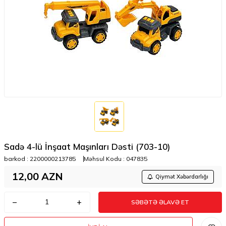
Sadə 4-lü İnşaat Maşınları Dəsti (703-10)
barkod :
2200000213785
Məhsul Kodu :
047835
12,00
AZN
Qiymət Xəbərdarlığı
SƏBƏTƏ ƏLAVƏ ET