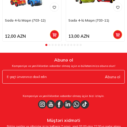
Sadə 4-lü Maşın (703-12)
Sadə 4-lü Maşın (703-11)
12,00
AZN
13,00
AZN
Abunə ol
Kampaniya və yeniliklərdən xəbərdar olmaq üçün e-bülletenimizə abunə olun!
Abunə ol
Kampaniya və yeniliklərdən xəbərdar olmaq üçün bizi izləyin.
Müştəri xidməti
Bütün suallar və sifarişlər üçün həftənin 7 günü, saat 09:00-dan 22:00-a qədər əlaqə