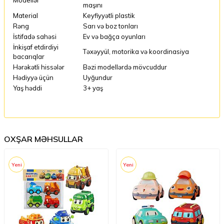
maşını
Material
Keyfiyyətli plastik
Rəng
Sarı və boz tonları
İstifadə sahəsi
Ev və bağça oyunları
İnkişaf etdirdiyi
Təxəyyül, motorika və koordinasiya
bacarıqlar
Hərəkətli hissələr
Bəzi modellərdə mövcuddur
Hədiyyə üçün
Uyğundur
Yaş həddi
3+ yaş
OXŞAR MƏHSULLAR
Yeni
Yeni