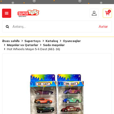
0
Axtar
Əsas səhifə
Supertoys
Kataloq
Oyuncaqlar
Maşınlar və Qatarlar
Sadə maşınlar
Hot Wheels Maşın 5-li Dəst (661-16)