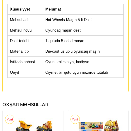
Xüsusiyyət
Məlumat
Məhsul adı
Hot Wheels Maşın 5-li Dəst
Məhsul növü
Oyuncaq maşın dəsti
Dəst tərkibi
1 qutuda 5 ədəd maşın
Material tipi
Die-cast üslublu oyuncaq maşın
İstifadə sahəsi
Oyun, kolleksiya, hədiyyə
Qeyd
Qiymət bir qutu üçün nəzərdə tutulub
OXŞAR MƏHSULLAR
Yeni
Yeni