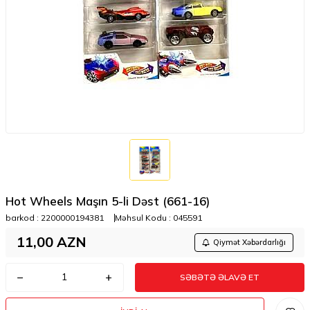
Hot Wheels Maşın 5-li Dəst (661-16)
barkod :
2200000194381
Məhsul Kodu :
045591
11,00
AZN
Qiymət Xəbərdarlığı
SƏBƏTƏ ƏLAVƏ ET