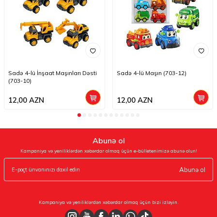
Sadə 4-lü İnşaat Maşınları Dəsti
Sadə 4-lü Maşın (703-12)
(703-10)
12,00
AZN
12,00
AZN
Abunə ol
Kampaniya və yeniliklərdən xəbərdar olmaq üçün e-bülletenimizə abunə olun!
Abunə ol
Kampaniya və yeniliklərdən xəbərdar olmaq üçün bizi izləyin.