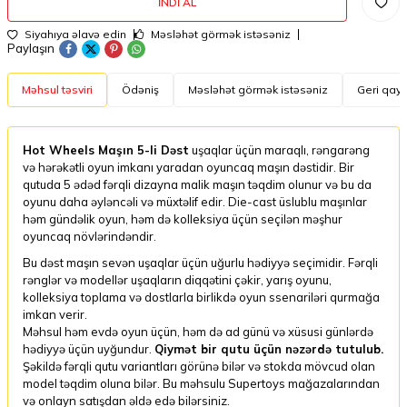
İNDI AL
Siyahıya əlavə edin
Məsləhət görmək istəsəniz
Paylaşın
Məhsul təsviri
Ödəniş
Məsləhət görmək istəsəniz
Geri qayt
Hot Wheels Maşın 5-li Dəst
uşaqlar üçün maraqlı, rəngarəng
və hərəkətli oyun imkanı yaradan oyuncaq maşın dəstidir. Bir
qutuda 5 ədəd fərqli dizayna malik maşın təqdim olunur və bu da
oyunu daha əyləncəli və müxtəlif edir. Die-cast üslublu maşınlar
həm gündəlik oyun, həm də kolleksiya üçün seçilən məşhur
oyuncaq növlərindəndir.
Bu dəst maşın sevən uşaqlar üçün uğurlu hədiyyə seçimidir. Fərqli
rənglər və modellər uşaqların diqqətini çəkir, yarış oyunu,
kolleksiya toplama və dostlarla birlikdə oyun ssenariləri qurmağa
imkan verir.
Məhsul həm evdə oyun üçün, həm də ad günü və xüsusi günlərdə
hədiyyə üçün uyğundur.
Qiymət bir qutu üçün nəzərdə tutulub.
Şəkildə fərqli qutu variantları görünə bilər və stokda mövcud olan
model təqdim oluna bilər. Bu məhsulu Supertoys mağazalarından
və onlayn satışdan əldə edə bilərsiniz.