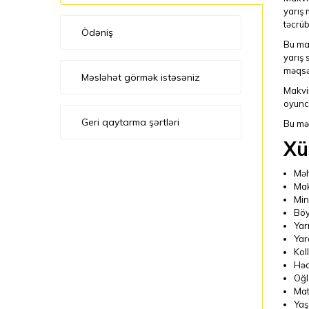
yarış 
təcrüb
Ödəniş
Bu maş
yarış 
məqsəd
Məsləhət görmək istəsəniz
Makvin
oyunca
Geri qaytarma şərtləri
Bu mə
Xü
Məh
Mak
Mini
Böy
Yar
Yar
Kol
Həd
Oğl
Mate
Yaş