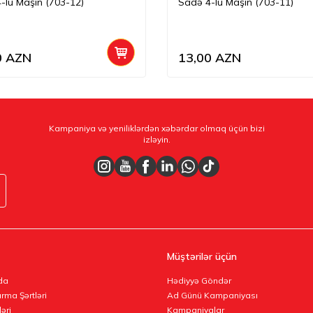
-lü Maşın (703-12)
Sadə 4-lü Maşın (703-11)
0
AZN
13,00
AZN
Kampaniya və yeniliklərdən xəbərdar olmaq üçün bizi
izləyin.
Müştərilər üçün
da
Hədiyyə Göndər
rma Şərtləri
Ad Günü Kampaniyası
ləri
Kampaniyalar