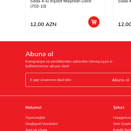
8-29)
Sadə 4-lü İnşaat Maşınları Dəsti
Sadə 4
(703-10)
12,00
AZN
12,0
Abunə ol
Kampaniya və yeniliklərdən xəbərdar olmaq üçün e-
bülletenimizə abunə olun!
Abunə ol
Məlumat
Şirkət
Oyuncaqlar
Haqqımız
Nəqliyyat Vasitələri
Geri Qayta
Ana və Uşaq
Kredit Şərt