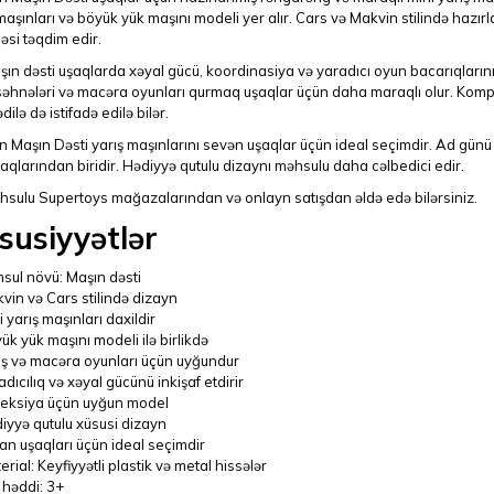
maşınları və böyük yük maşını modeli yer alır. Cars və Makvin stilində hazı
əsi təqdim edir.
ın dəsti uşaqlarda xəyal gücü, koordinasiya və yaradıcı oyun bacarıqlarının i
səhnələri və macəra oyunları qurmaq uşaqlar üçün daha maraqlı olur. Kompa
ilə də istifadə edilə bilər.
 Maşın Dəsti yarış maşınlarını sevən uşaqlar üçün ideal seçimdir. Ad günü
qlarından biridir. Hədiyyə qutulu dizaynı məhsulu daha cəlbedici edir.
hsulu Supertoys mağazalarından və onlayn satışdan əldə edə bilərsiniz.
susiyyətlər
sul növü: Maşın dəsti
vin və Cars stilində dizayn
 yarış maşınları daxildir
ük yük maşını modeli ilə birlikdə
ış və macəra oyunları üçün uyğundur
adıcılıq və xəyal gücünü inkişaf etdirir
leksiya üçün uyğun model
iyyə qutulu xüsusi dizayn
an uşaqları üçün ideal seçimdir
rial: Keyfiyyətli plastik və metal hissələr
 həddi: 3+