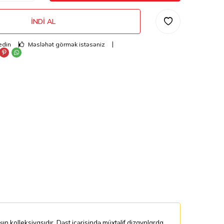
İNDI AL
edin
Məsləhət görmək istəsəniz
n kolleksiyasıdır. Dəst içərisində müxtəlif dizaynlarda