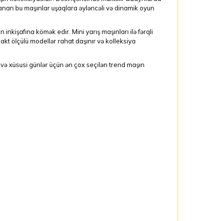
rlanan bu maşınlar uşaqlara əyləncəli və dinamik oyun
nkişafına kömək edir. Mini yarış maşınları ilə fərqli
kt ölçülü modellər rahat daşınır və kolleksiya
 və xüsusi günlər üçün ən çox seçilən trend maşın