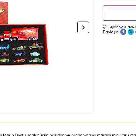
Siyahıya əlavə 
Paylaşın
 Maşın Dəsti uşaqlar üçün hazırlanmış rəngarəng və maraqlı mini yarış maşı