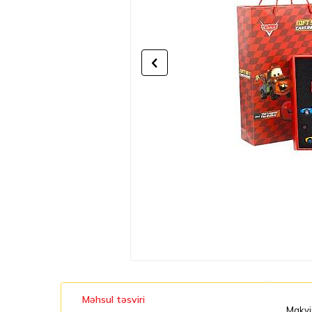
Məhsul təsviri
Makvin