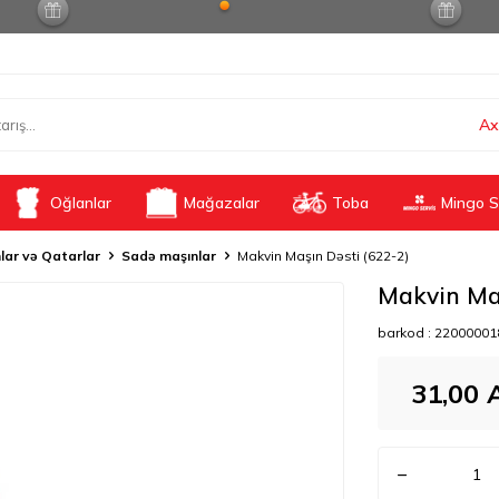
Ax
Oğlanlar
Mağazalar
Toba
Mingo S
lar və Qatarlar
Sadə maşınlar
Makvin Maşın Dəsti (622-2)
Makvin Maş
barkod :
22000001
31,00