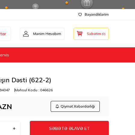
Bəyəndiklərim
tar
Mənim Hesabım
Səbətim
(
0
)
ervis
ın Dəsti (622-2)
84047
Məhsul Kodu :
046626
AZN
Qiymət Xəbərdarlığı
SƏBƏTƏ ƏLAVƏ ET