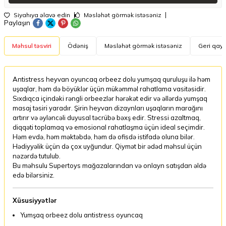
Siyahıya əlavə edin
Məsləhət görmək istəsəniz
Paylaşın
Məhsul təsviri
Ödəniş
Məsləhət görmək istəsəniz
Geri qayt
Antistress heyvan oyuncaq orbeez dolu yumşaq quruluşu ilə həm
uşaqlar, həm də böyüklər üçün mükəmməl rahatlama vasitəsidir.
Sıxdıqca içindəki rəngli orbeezlər hərəkət edir və əllərdə yumşaq
masaj təsiri yaradır. Şirin heyvan dizaynları uşaqların marağını
artırır və əyləncəli duyusal təcrübə bəxş edir. Stressi azaltmaq,
diqqəti toplamaq və emosional rahatlaşma üçün ideal seçimdir.
Həm evdə, həm məktəbdə, həm də ofisdə istifadə oluna bilər.
Hədiyyəlik üçün də çox uyğundur. Qiymət bir ədəd məhsul üçün
nəzərdə tutulub.
Bu məhsulu Supertoys mağazalarından və onlayn satışdan əldə
edə bilərsiniz.
Xüsusiyyətlər
Yumşaq orbeez dolu antistress oyuncaq