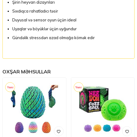
Şirin heyvan dizaynları
Sıxdıqca rahatladıcı təsir
Duyusal və sensor oyun üçün ideal
Uşaqlar və böyüklər üçün uyğundur
Gündəlik stressdən azad olmağa kömək edir
OXŞAR MƏHSULLAR
Yeni
Yeni