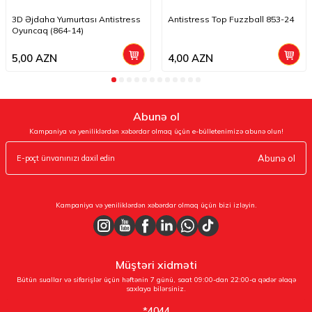
3D Əjdaha Yumurtası Antistress
Antistress Top Fuzzball 853-24
Oyuncaq (864-14)
5,00
AZN
4,00
AZN
Abunə ol
Kampaniya və yeniliklərdən xəbərdar olmaq üçün e-bülletenimizə abunə olun!
Abunə ol
Kampaniya və yeniliklərdən xəbərdar olmaq üçün bizi izləyin.
Müştəri xidməti
Bütün suallar və sifarişlər üçün həftənin 7 günü, saat 09:00-dan 22:00-a qədər əlaqə
saxlaya bilərsiniz.
*4044