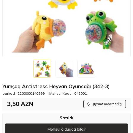
Yumşaq Antistress Heyvan Oyuncağı (342-3)
barkod :
2200000140999
Məhsul Kodu :
042001
3,50
AZN
Qiymət Xəbərdarlığı
Satıldı
Məhsul olduqda bildir